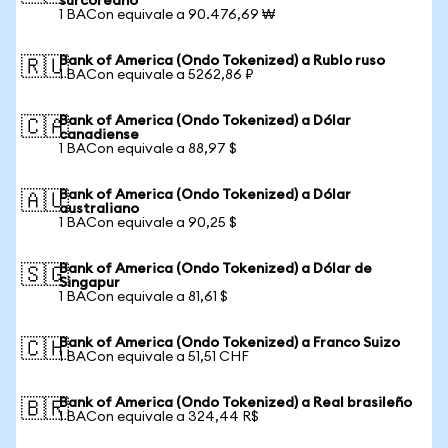
surcoreano
1 BACon equivale a 90.476,69 ₩
Bank of America (Ondo Tokenized) a Rublo ruso
🇷🇺
1 BACon equivale a 5262,86 ₽
Bank of America (Ondo Tokenized) a Dólar
🇨🇦
canadiense
1 BACon equivale a 88,97 $
Bank of America (Ondo Tokenized) a Dólar
🇦🇺
australiano
1 BACon equivale a 90,25 $
Bank of America (Ondo Tokenized) a Dólar de
🇸🇬
Singapur
1 BACon equivale a 81,61 $
Bank of America (Ondo Tokenized) a Franco Suizo
🇨🇭
1 BACon equivale a 51,51 CHF
Bank of America (Ondo Tokenized) a Real brasileño
🇧🇷
1 BACon equivale a 324,44 R$