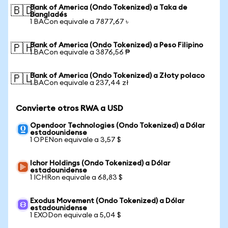
Bank of America (Ondo Tokenized) a Taka de
🇧🇩
Bangladés
1 BACon equivale a 7877,67 ৳
Bank of America (Ondo Tokenized) a Peso Filipino
🇵🇭
1 BACon equivale a 3876,56 ₱
Bank of America (Ondo Tokenized) a Złoty polaco
🇵🇱
1 BACon equivale a 237,44 zł
Convierte otros RWA a USD
Opendoor Technologies (Ondo Tokenized) a Dólar
estadounidense
1 OPENon equivale a 3,57 $
Ichor Holdings (Ondo Tokenized) a Dólar
estadounidense
1 ICHRon equivale a 68,83 $
Exodus Movement (Ondo Tokenized) a Dólar
estadounidense
1 EXODon equivale a 5,04 $