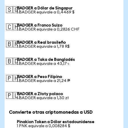
BADGER a Dólar de Singapur
🇸🇬
1 BADGER equivale a 0,4469 $
BADGER a Franco Suizo
🇨🇭
1 BADGER equivale a 0,2826 CHF
BADGER a Real brasileño
🇧🇷
1 BADGER equivale a 1,78 R$
BADGER a Taka de Bangladés
🇧🇩
1 BADGER equivale a 43,17 ৳
BADGER a Peso Filipino
🇵🇭
1 BADGER equivale a 21,24 ₱
BADGER a Złoty polaco
🇵🇱
1 BADGER equivale a 1,30 zł
Convierte otras criptomonedas a USD
Pinakion Token a Dólar estadounidense
1 PNK equivale a 0,008284 $