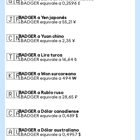
🇬🇧
1 BADGER equivale a 0,2596 £
BADGER a Yen japonés
🇯🇵
1 BADGER equivale a 55,21 ¥
BADGER a Yuan chino
🇨🇳
1 BADGER equivale a 2,35 ¥
BADGER a Lira turca
🇹🇷
1 BADGER equivale a 16,64 ₺
BADGER a Won surcoreano
🇰🇷
1 BADGER equivale a 494 ₩
BADGER a Rublo ruso
🇷🇺
1 BADGER equivale a 28,65 ₽
BADGER a Dólar canadiense
🇨🇦
1 BADGER equivale a 0,489 $
BADGER a Dólar australiano
🇦🇺
1 BADGER equivale a 0,4957 $