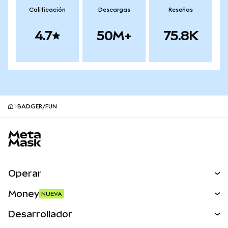
Calificación
Descargas
Reseñas
4.7
50M+
75.8K
BADGER/FUN
Pie de página del sitio MetaMask
Operar
Canjear
Money
NUEVA
Predecir
NUEVA
Comprar
Desarrollador
Perps
NUEVA
Tarjeta
Ver los documentos