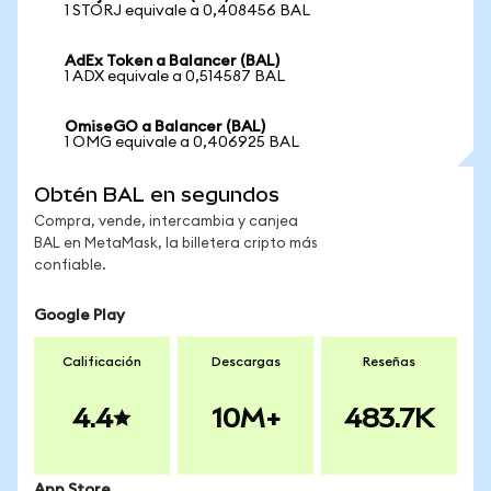
1 STORJ equivale a 0,408456 BAL
AdEx Token a Balancer (BAL)
1 ADX equivale a 0,514587 BAL
OmiseGO a Balancer (BAL)
1 OMG equivale a 0,406925 BAL
Obtén BAL en segundos
Compra, vende, intercambia y canjea
BAL en MetaMask, la billetera cripto más
confiable.
Google Play
Calificación
Descargas
Reseñas
4.4
10M+
483.7K
App Store