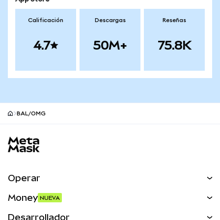
Calificación
Descargas
Reseñas
4.7
50M+
75.8K
BAL/OMG
Pie de página del sitio MetaMask
Operar
Canjear
Money
NUEVA
Predecir
NUEVA
Comprar
Desarrollador