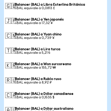
Balancer (BAL) a Libra Esterlina Británica
🇬🇧
1 BAL equivale a 0,0813 £
Balancer (BAL) a Yen japonés
🇯🇵
1 BAL equivale a 17,32 ¥
Balancer (BAL) a Yuan chino
🇨🇳
1 BAL equivale a 0,739 ¥
Balancer (BAL) a Lira turca
🇹🇷
1 BAL equivale a 5,21 ₺
Balancer (BAL) a Won surcoreano
🇰🇷
1 BAL equivale a 155,72 ₩
Balancer (BAL) a Rublo ruso
🇷🇺
1 BAL equivale a 8,92 ₽
Balancer (BAL) a Dólar canadiense
🇨🇦
1 BAL equivale a 0,1535 $
Balancer (BAL) a Dólar australiano
🇦🇺