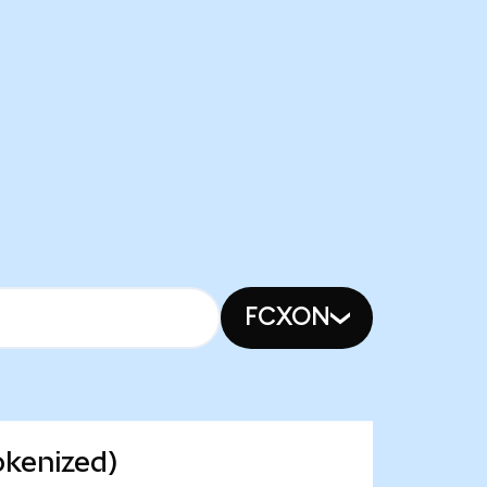
FCXON
okenized)