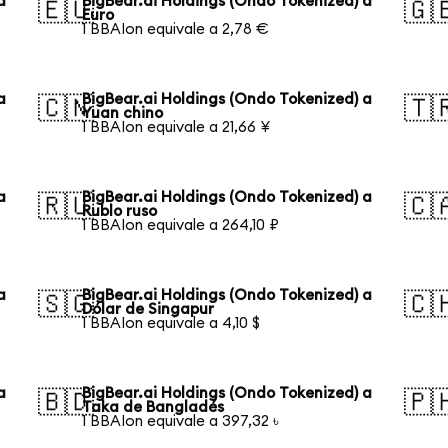
a
BigBear.ai Holdings (Ondo Tokenized) a
🇪🇺
🇬
Euro
1 BBAIon equivale a 2,78 €
a
BigBear.ai Holdings (Ondo Tokenized) a
🇨🇳
🇹
Yuan chino
1 BBAIon equivale a 21,66 ¥
a
BigBear.ai Holdings (Ondo Tokenized) a
🇷🇺
🇨
Rublo ruso
1 BBAIon equivale a 264,10 ₽
a
BigBear.ai Holdings (Ondo Tokenized) a
🇸🇬
🇨
Dólar de Singapur
1 BBAIon equivale a 4,10 $
a
BigBear.ai Holdings (Ondo Tokenized) a
🇧🇩
🇵
Taka de Bangladés
1 BBAIon equivale a 397,32 ৳