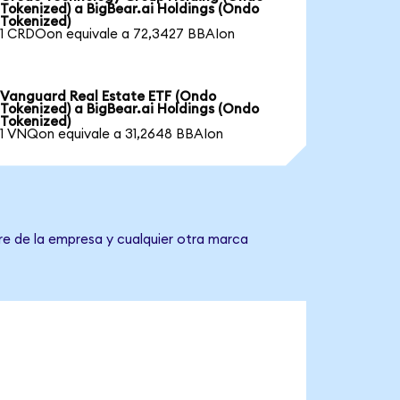
Tokenized) a BigBear.ai Holdings (Ondo
Tokenized)
1 CRDOon equivale a 72,3427 BBAIon
Vanguard Real Estate ETF (Ondo
Tokenized) a BigBear.ai Holdings (Ondo
Tokenized)
1 VNQon equivale a 31,2648 BBAIon
re de la empresa y cualquier otra marca