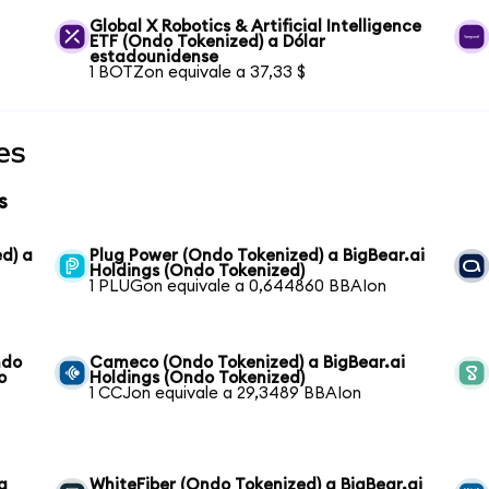
Global X Robotics & Artificial Intelligence
ETF (Ondo Tokenized) a Dólar
estadounidense
1 BOTZon equivale a 37,33 $
es
s
d) a
Plug Power (Ondo Tokenized) a BigBear.ai
Holdings (Ondo Tokenized)
1 PLUGon equivale a 0,644860 BBAIon
ndo
Cameco (Ondo Tokenized) a BigBear.ai
o
Holdings (Ondo Tokenized)
1 CCJon equivale a 29,3489 BBAIon
a
WhiteFiber (Ondo Tokenized) a BigBear.ai