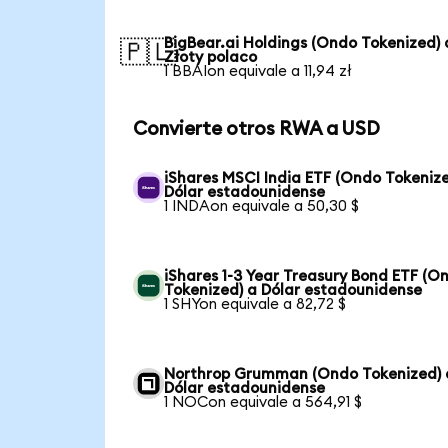
BigBear.ai Holdings (Ondo Tokenized) 
🇵🇱
Złoty polaco
1 BBAIon equivale a 11,94 zł
Convierte otros RWA a USD
iShares MSCI India ETF (Ondo Tokenize
Dólar estadounidense
1 INDAon equivale a 50,30 $
iShares 1-3 Year Treasury Bond ETF (O
Tokenized) a Dólar estadounidense
1 SHYon equivale a 82,72 $
Northrop Grumman (Ondo Tokenized) 
Dólar estadounidense
1 NOCon equivale a 564,91 $