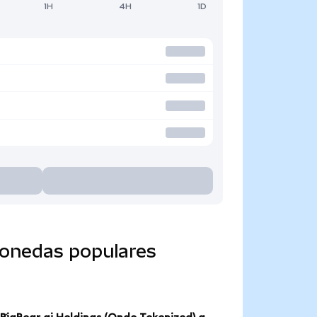
1H
4H
1D
monedas populares