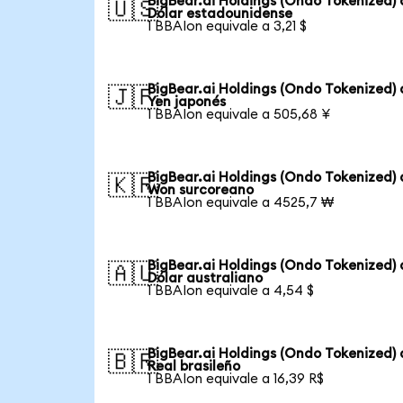
BigBear.ai Holdings (Ondo Tokenized) 
🇺🇸
Dólar estadounidense
1 BBAIon equivale a 3,21 $
BigBear.ai Holdings (Ondo Tokenized) 
🇯🇵
Yen japonés
1 BBAIon equivale a 505,68 ¥
BigBear.ai Holdings (Ondo Tokenized) 
🇰🇷
Won surcoreano
1 BBAIon equivale a 4525,7 ₩
BigBear.ai Holdings (Ondo Tokenized) 
🇦🇺
Dólar australiano
1 BBAIon equivale a 4,54 $
BigBear.ai Holdings (Ondo Tokenized) 
🇧🇷
Real brasileño
1 BBAIon equivale a 16,39 R$