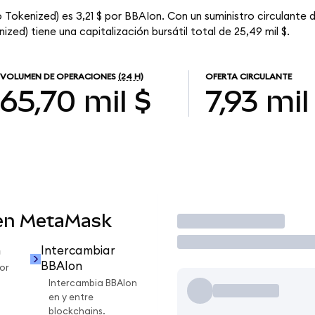
o Tokenized) es 3,21 $ por BBAIon. Con un suministro circulante 
ized) tiene una capitalización bursátil total de 25,49 mil $.
VOLUMEN DE OPERACIONES
(24 H)
OFERTA CIRCULANTE
65,70 mil $
7,93 mil
 en MetaMask
Operar
n
Intercambiar
BBAIon
or
Intercambia BBAIon
en y entre
blockchains.