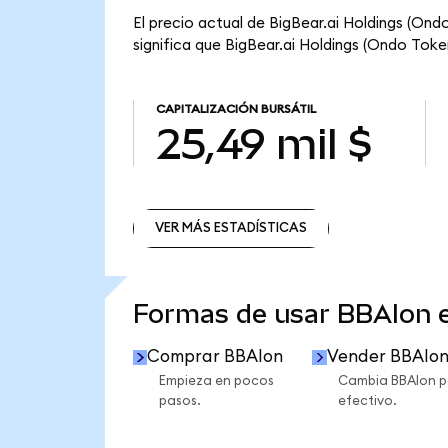
El precio actual de BigBear.ai Holdings (Ond
significa que BigBear.ai Holdings (Ondo Token
CAPITALIZACIÓN BURSÁTIL
25,49 mil $
VER MÁS ESTADÍSTICAS
VER MÁS ESTADÍSTICAS
Formas de usar BBAIon
Comprar BBAIon
Vender BBAIo
Empieza en pocos
Cambia BBAIon p
pasos.
efectivo.