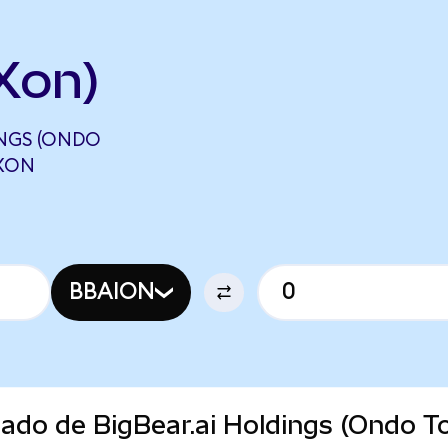
Xon)
INGS (ONDO
CXON
BBAION
cado de BigBear.ai Holdings (Ondo T