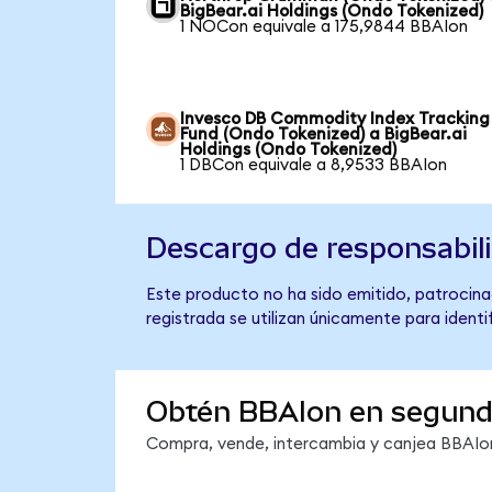
BigBear.ai Holdings (Ondo Tokenized)
1 NOCon equivale a 175,9844 BBAIon
Invesco DB Commodity Index Tracking
Fund (Ondo Tokenized) a BigBear.ai
Holdings (Ondo Tokenized)
1 DBCon equivale a 8,9533 BBAIon
Descargo de responsabil
Este producto no ha sido emitido, patrocinad
registrada se utilizan únicamente para identi
Obtén BBAIon en segun
Compra, vende, intercambia y canjea BBAIon 