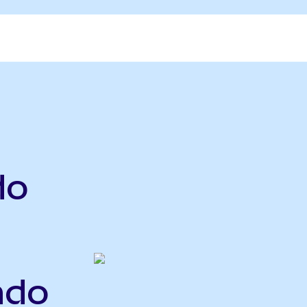
do
ndo