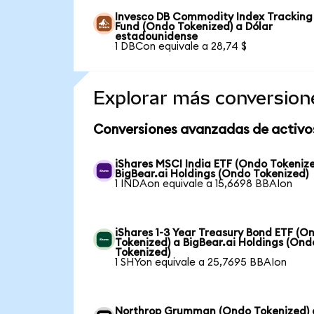
Invesco DB Commodity Index Tracking
Fund (Ondo Tokenized) a Dólar
estadounidense
1 DBCon equivale a 28,74 $
Explorar más conversion
Conversiones avanzadas de activo
iShares MSCI India ETF (Ondo Tokenize
BigBear.ai Holdings (Ondo Tokenized)
1 INDAon equivale a 15,6698 BBAIon
iShares 1-3 Year Treasury Bond ETF (O
Tokenized) a BigBear.ai Holdings (Ond
Tokenized)
1 SHYon equivale a 25,7695 BBAIon
Northrop Grumman (Ondo Tokenized) 