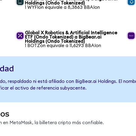
Holdings (Ondo Tokenized)
1 WYFIon equivale a 8,3863 BBAIon
Global X Robotics & Artificial Intelligence
ETF (Ondo Tokenized) a BigBear.ai
Holdings (Ondo Tokenized)
1 BOTZon equivale a 11,6293 BBAIon
idad
o, respaldado ni está afiliado con BigBear.ai Holdings. El nomb
ficar el activo de referencia subyacente.
dos
en MetaMask, la billetera cripto más confiable.