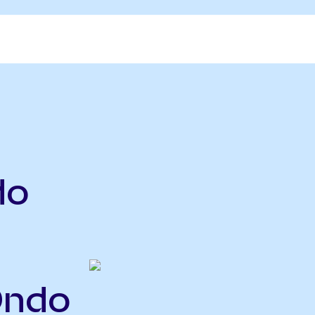
do
Ondo