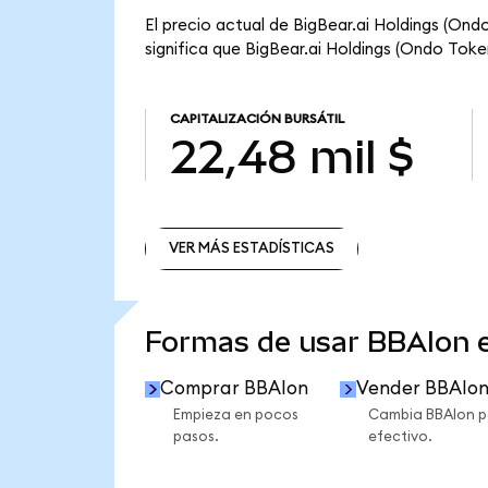
El precio actual de BigBear.ai Holdings (Ond
significa que BigBear.ai Holdings (Ondo Tokeni
CAPITALIZACIÓN BURSÁTIL
22,48 mil $
VER MÁS ESTADÍSTICAS
VER MÁS ESTADÍSTICAS
Formas de usar BBAIon
Comprar BBAIon
Vender BBAIo
Empieza en pocos
Cambia BBAIon p
pasos.
efectivo.