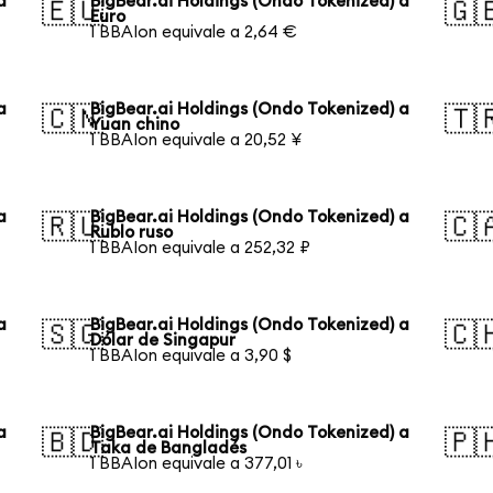
a
BigBear.ai Holdings (Ondo Tokenized) a
🇪🇺
🇬
Euro
1 BBAIon equivale a 2,64 €
a
BigBear.ai Holdings (Ondo Tokenized) a
🇨🇳
🇹
Yuan chino
1 BBAIon equivale a 20,52 ¥
a
BigBear.ai Holdings (Ondo Tokenized) a
🇷🇺
🇨
Rublo ruso
1 BBAIon equivale a 252,32 ₽
a
BigBear.ai Holdings (Ondo Tokenized) a
🇸🇬
🇨
Dólar de Singapur
1 BBAIon equivale a 3,90 $
a
BigBear.ai Holdings (Ondo Tokenized) a
🇧🇩
🇵
Taka de Bangladés
1 BBAIon equivale a 377,01 ৳