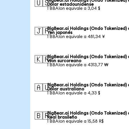
BigBear.ai Holdings (Ondo Tokenized) 
🇺🇸
Dólar estadounidense
1 BBAIon equivale a 3,04 $
BigBear.ai Holdings (Ondo Tokenized) 
🇯🇵
Yen japonés
1 BBAIon equivale a 481,34 ¥
BigBear.ai Holdings (Ondo Tokenized) 
🇰🇷
Won surcoreano
1 BBAIon equivale a 4313,77 ₩
BigBear.ai Holdings (Ondo Tokenized) 
🇦🇺
Dólar australiano
1 BBAIon equivale a 4,33 $
BigBear.ai Holdings (Ondo Tokenized) 
🇧🇷
Real brasileño
1 BBAIon equivale a 15,58 R$