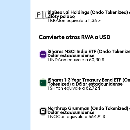
BigBear.ai Holdings (Ondo Tokenized) 
🇵🇱
Złoty polaco
1 BBAIon equivale a 11,36 zł
Convierte otros RWA a USD
iShares MSCI India ETF (Ondo Tokenize
Dólar estadounidense
1 INDAon equivale a 50,30 $
iShares 1-3 Year Treasury Bond ETF (O
Tokenized) a Dólar estadounidense
1 SHYon equivale a 82,72 $
Northrop Grumman (Ondo Tokenized) 
Dólar estadounidense
1 NOCon equivale a 564,91 $