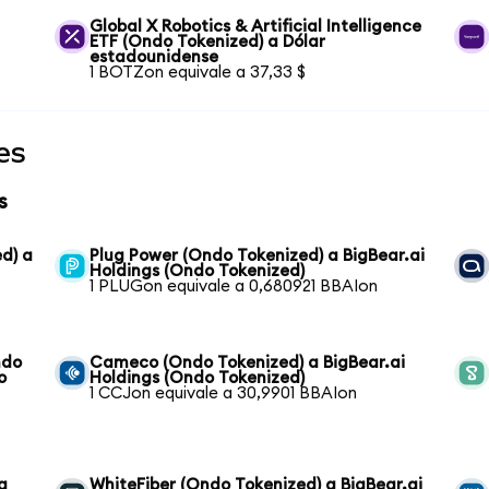
Global X Robotics & Artificial Intelligence
ETF (Ondo Tokenized) a Dólar
estadounidense
1 BOTZon equivale a 37,33 $
es
s
d) a
Plug Power (Ondo Tokenized) a BigBear.ai
Holdings (Ondo Tokenized)
1 PLUGon equivale a 0,680921 BBAIon
ndo
Cameco (Ondo Tokenized) a BigBear.ai
o
Holdings (Ondo Tokenized)
1 CCJon equivale a 30,9901 BBAIon
a
WhiteFiber (Ondo Tokenized) a BigBear.ai