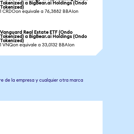
Tokenized) a BigBear.ai Holdings (Ondo
Tokenized)
1 CRDOon equivale a 76,3882 BBAIon
Vanguard Real Estate ETF (Ondo
Tokenized) a BigBear.ai Holdings (Ondo
Tokenized)
1 VNQon equivale a 33,0132 BBAIon
re de la empresa y cualquier otra marca