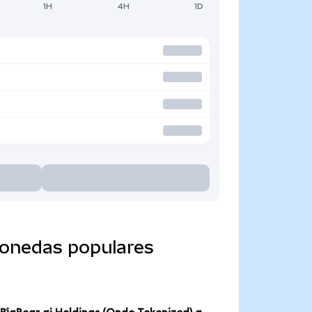
1H
4H
1D
monedas populares