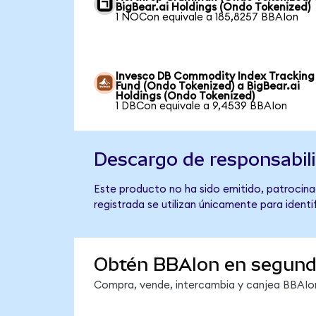
BigBear.ai Holdings (Ondo Tokenized)
1 NOCon equivale a 185,8257 BBAIon
Invesco DB Commodity Index Tracking
Fund (Ondo Tokenized) a BigBear.ai
Holdings (Ondo Tokenized)
1 DBCon equivale a 9,4539 BBAIon
Descargo de responsabil
Este producto no ha sido emitido, patrocinad
registrada se utilizan únicamente para identi
Obtén BBAIon en segun
Compra, vende, intercambia y canjea BBAIon 