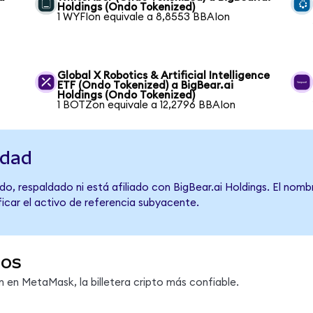
Holdings (Ondo Tokenized)
1 WYFIon equivale a 8,8553 BBAIon
Global X Robotics & Artificial Intelligence
ETF (Ondo Tokenized) a BigBear.ai
Holdings (Ondo Tokenized)
1 BOTZon equivale a 12,2796 BBAIon
idad
o, respaldado ni está afiliado con BigBear.ai Holdings. El nomb
ficar el activo de referencia subyacente.
dos
en MetaMask, la billetera cripto más confiable.