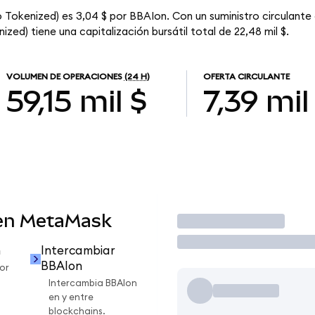
o Tokenized) es 3,04 $ por BBAIon. Con un suministro circulante
zed) tiene una capitalización bursátil total de 22,48 mil $.
VOLUMEN DE OPERACIONES
(24 H)
OFERTA CIRCULANTE
59,15 mil $
7,39 mil
 en MetaMask
Operar
n
Intercambiar
BBAIon
or
Intercambia BBAIon
en y entre
blockchains.