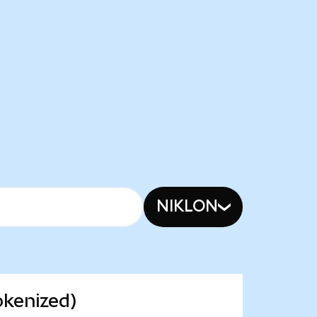
NIKLON
okenized)