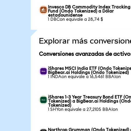
Invesco DB Commodity Index Tracking
Fund (Ondo Tokenized) a Dólar
estadounidense
1 DBCon equivale a 28,74 $
Explorar más conversion
Conversiones avanzadas de activo
iShares MSCI India ETF (Ondo Tokenize
BigBear.ai Holdings (Ondo Tokenized)
1 INDAon equivale a 16,5461 BBAIon
iShares 1-3 Year Treasury Bond ETF (O
Tokenized) a BigBear.ai Holdings (Ond
Tokenized)
1 SHYon equivale a 27,2105 BBAIon
Northrop Grumman (Ondo Tokenized) 