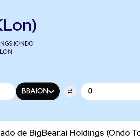
KLon)
DINGS (ONDO
KLON
BBAION
cado de BigBear.ai Holdings (Ondo T