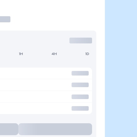
1H
4H
1D