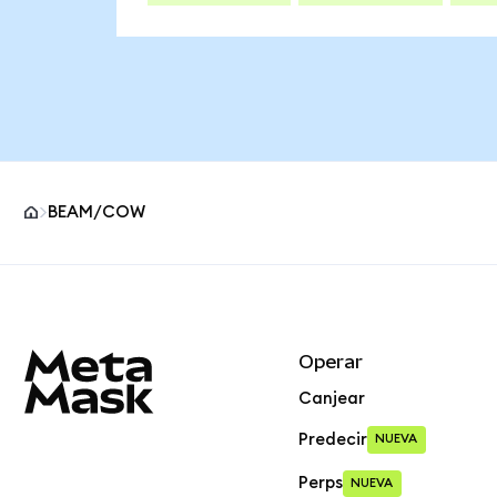
BEAM/COW
Pie de página del sitio MetaMask
Operar
Canjear
Predecir
NUEVA
Perps
NUEVA