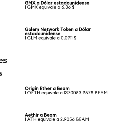
GMX a Dólar estadounidense
1 GMX equivale a 6,36 $
Golem Network Token a Dólar
estadounidense
1 GLM equivale a 0,0911 $
es
s
Origin Ether a Beam
1 OETH equivale a 1370083,9878 BEAM
Aethir a Beam
1 ATH equivale a 2,9056 BEAM