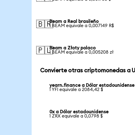
Beam a Real brasileño
🇧🇷
1 BEAM equivale a 0,007149 R$
Beam a Złoty polaco
🇵🇱
1 BEAM equivale a 0,005208 zł
Convierte otras criptomonedas a 
yearn.finance a Dólar estadounidense
1 YFI equivale a 2084,42 $
0x a Dólar estadounidense
1 ZRX equivale a 0,0798 $