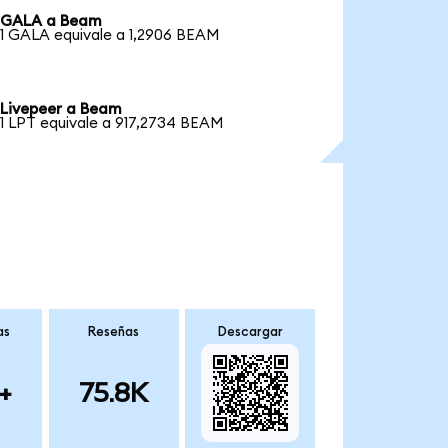
GALA a Beam
1 GALA equivale a 1,2906 BEAM
Livepeer a Beam
1 LPT equivale a 917,2734 BEAM
as
Reseñas
Descargar
+
75.8K