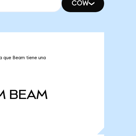
COW
ca que Beam tiene una
M
BEAM