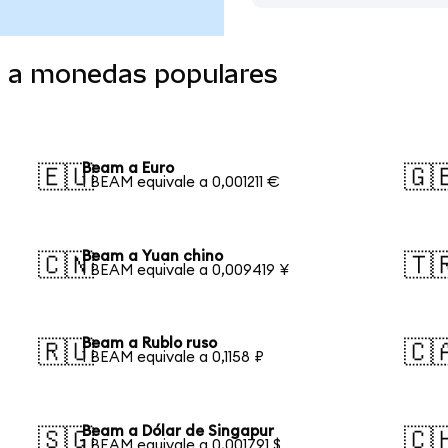
o a monedas populares
Beam a Euro
🇪🇺
🇬
1 BEAM equivale a 0,001211 €
Beam a Yuan chino
🇨🇳
🇹
1 BEAM equivale a 0,009419 ¥
Beam a Rublo ruso
🇷🇺
🇨
1 BEAM equivale a 0,1158 ₽
Beam a Dólar de Singapur
🇸🇬
🇨
1 BEAM equivale a 0,001791 $