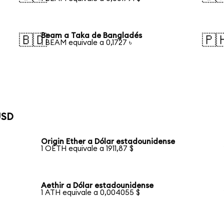
Beam a Taka de Bangladés
🇧🇩
🇵
1 BEAM equivale a 0,1727 ৳
USD
Origin Ether a Dólar estadounidense
1 OETH equivale a 1911,87 $
Aethir a Dólar estadounidense
1 ATH equivale a 0,004055 $