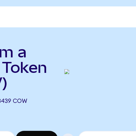
am a
 Token
)
13439 COW