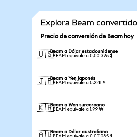
Explora Beam convertid
Precio de conversión de Beam hoy
Beam a Dólar estadounidense
🇺🇸
1 BEAM equivale a 0,001395 $
Beam a Yen japonés
🇯🇵
1 BEAM equivale a 0,2211 ¥
Beam a Won surcoreano
🇰🇷
1 BEAM equivale a 1,99 ₩
Beam a Dólar australiano
🇦🇺
1 BEAM equivale a 0,001985 $