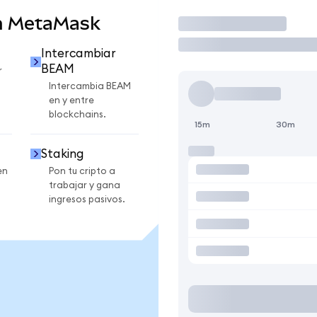
n MetaMask
Operar
Intercambiar
BEAM
r
Intercambia BEAM
en y entre
blockchains.
15m
30m
Staking
en
Pon tu cripto a
trabajar y gana
ingresos pasivos.