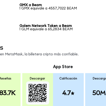
GMX a Beam
1 GMX equivale a 4557,7022 BEAM
Golem Network Token a Beam
1 GLM equivale a 65,2834 BEAM
s
n MetaMask, la billetera cripto más confiable.
App Store
Reseñas
Descargar
Calificación
Descarg
83.7K
4.7
50M