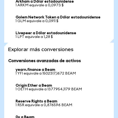
Arkham a Dólar estadounidense
1 ARKM equivale a 0,0973 $
Golem Network Token a Dólar estadounidense
1 GLM equivale a 0,0911 $
Livepeer a Dólar estadounidense
1 LPT equivale a 1,28 $
Explorar más conversiones
Conversiones avanzadas de activos
yearn.finance a Beam
1 YFI equivale a 1502317,1672 BEAM
Origin Ether a Beam
1 OETH equivale a 1377954,1179 BEAM
Reserve Rights a Beam
1 RSR equivale a 0,876596 BEAM
0x a Beam