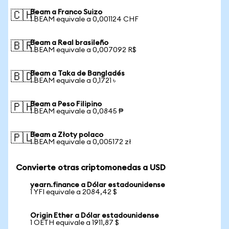
Beam a Franco Suizo
🇨🇭
1 BEAM equivale a 0,001124 CHF
Beam a Real brasileño
🇧🇷
1 BEAM equivale a 0,007092 R$
Beam a Taka de Bangladés
🇧🇩
1 BEAM equivale a 0,1721 ৳
Beam a Peso Filipino
🇵🇭
1 BEAM equivale a 0,0845 ₱
Beam a Złoty polaco
🇵🇱
1 BEAM equivale a 0,005172 zł
Convierte otras criptomonedas a USD
yearn.finance a Dólar estadounidense
1 YFI equivale a 2084,42 $
Origin Ether a Dólar estadounidense
1 OETH equivale a 1911,87 $