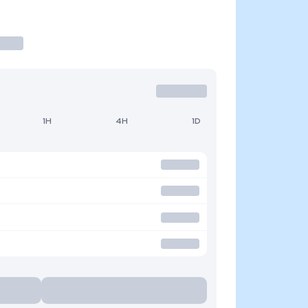
1H
4H
1D