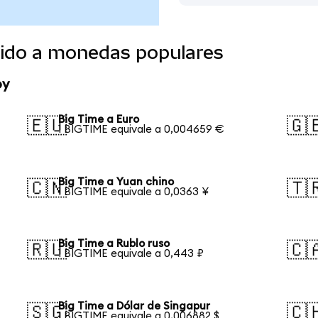
tido a monedas populares
oy
Big Time a Euro
🇪🇺
🇬
1 BIGTIME equivale a 0,004659 €
Big Time a Yuan chino
🇨🇳
🇹
1 BIGTIME equivale a 0,0363 ¥
Big Time a Rublo ruso
🇷🇺
🇨
1 BIGTIME equivale a 0,443 ₽
Big Time a Dólar de Singapur
🇸🇬
🇨
1 BIGTIME equivale a 0,006882 $