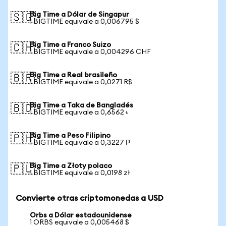
Big Time a Dólar de Singapur
🇸🇬
1 BIGTIME equivale a 0,006795 $
Big Time a Franco Suizo
🇨🇭
1 BIGTIME equivale a 0,004296 CHF
Big Time a Real brasileño
🇧🇷
1 BIGTIME equivale a 0,0271 R$
Big Time a Taka de Bangladés
🇧🇩
1 BIGTIME equivale a 0,6562 ৳
Big Time a Peso Filipino
🇵🇭
1 BIGTIME equivale a 0,3227 ₱
Big Time a Złoty polaco
🇵🇱
1 BIGTIME equivale a 0,0198 zł
Convierte otras criptomonedas a USD
Orbs a Dólar estadounidense
1 ORBS equivale a 0,005468 $