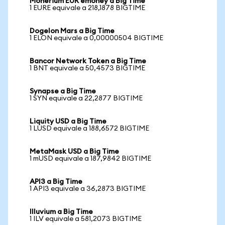
Monerium EUR emoney a Big Time
1 EURE equivale a 218,1878 BIGTIME
Dogelon Mars a Big Time
1 ELON equivale a 0,00000504 BIGTIME
Bancor Network Token a Big Time
1 BNT equivale a 50,4573 BIGTIME
Synapse a Big Time
1 SYN equivale a 22,2877 BIGTIME
Liquity USD a Big Time
1 LUSD equivale a 188,6572 BIGTIME
MetaMask USD a Big Time
1 mUSD equivale a 187,9842 BIGTIME
API3 a Big Time
1 API3 equivale a 36,2873 BIGTIME
Illuvium a Big Time
1 ILV equivale a 581,2073 BIGTIME