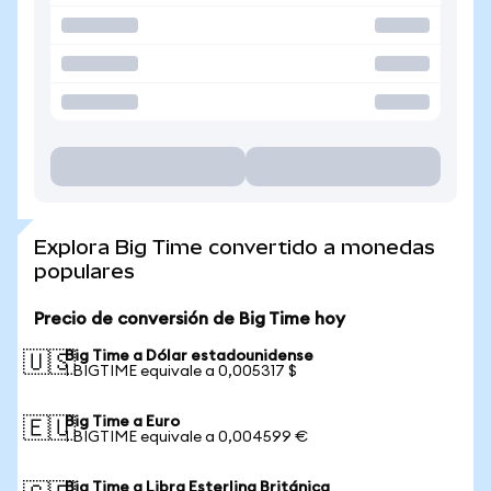
Explora Big Time convertido a monedas
populares
Precio de conversión de Big Time hoy
Big Time a Dólar estadounidense
🇺🇸
1 BIGTIME equivale a 0,005317 $
Big Time a Euro
🇪🇺
1 BIGTIME equivale a 0,004599 €
Big Time a Libra Esterlina Británica