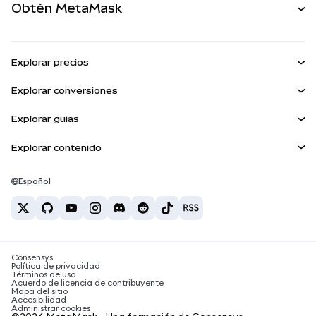
Obtén MetaMask
Activos del mundo real
mUSD
NUEVA
Panel
Obtén Metamask
Ganar
Kit de cuentas inteligentes
Escudo de transacciones
Explorar precios
Billeteras integradas
Agent Wallet
Precio de Bitcoin
NUEVA
Explorar conversiones
MetaMask Connect
Precio de Ethereum
Snaps
BTC a USD
Precio de Solana
Explorar guías
Snaps
Recompensas
ETH a USD
NUEVA
Comprar BTC
Precio de Shiba Inu
USDT a INR
Explorar contenido
Servicios Web3
Seguridad
Comprar ETH
Precio de Pepe
Billetera Bitcoin
BTC a USDT
Comprar SOL
Soporte
Precio de Tether
Billetera Solana
Español
BTC a INR
Comprar PEPE
Carreras
Precio de USDC
Mejores tarjetas de criptomonedas
ETH a USDT
Comprar USDT
Precio de Chainlink
Las mejores billeteras de criptomonedas móviles
Contacto
USDT a PHP
Comprar USDC
¿Qué es Polymarket?
BTC a EUR
Consensys
Comprar SHIB
Noticias sobre impuestos de criptomonedas
Política de privacidad
Términos de uso
Comprar BNB
Acuerdo de licencia de contribuyente
¿Cómo comprar criptomonedas?
Mapa del sitio
Accesibilidad
¿Cómo vender bitcoin?
Administrar cookies