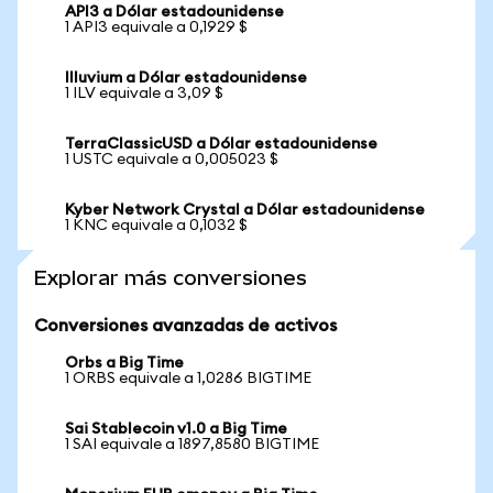
API3 a Dólar estadounidense
1 API3 equivale a 0,1929 $
Illuvium a Dólar estadounidense
1 ILV equivale a 3,09 $
TerraClassicUSD a Dólar estadounidense
1 USTC equivale a 0,005023 $
Kyber Network Crystal a Dólar estadounidense
1 KNC equivale a 0,1032 $
Explorar más conversiones
Conversiones avanzadas de activos
Orbs a Big Time
1 ORBS equivale a 1,0286 BIGTIME
Sai Stablecoin v1.0 a Big Time
1 SAI equivale a 1897,8580 BIGTIME