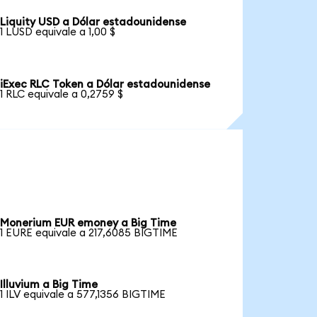
Liquity USD a Dólar estadounidense
1 LUSD equivale a 1,00 $
iExec RLC Token a Dólar estadounidense
1 RLC equivale a 0,2759 $
Monerium EUR emoney a Big Time
1 EURE equivale a 217,6085 BIGTIME
Illuvium a Big Time
1 ILV equivale a 577,1356 BIGTIME