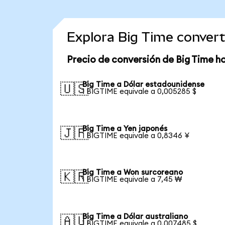
Explora Big Time conver
Precio de conversión de Big Time h
Big Time a Dólar estadounidense
🇺🇸
1 BIGTIME equivale a 0,005285 $
Big Time a Yen japonés
🇯🇵
1 BIGTIME equivale a 0,8346 ¥
Big Time a Won surcoreano
🇰🇷
1 BIGTIME equivale a 7,45 ₩
Big Time a Dólar australiano
🇦🇺
1 BIGTIME equivale a 0,007485 $