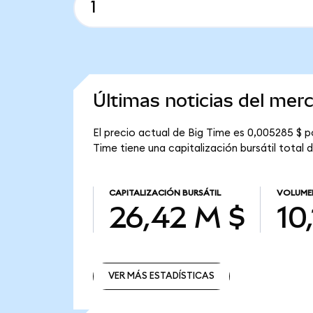
Últimas noticias del mer
El precio actual de Big Time es 0,005285 $ p
Time tiene una capitalización bursátil total 
CAPITALIZACIÓN BURSÁTIL
VOLUME
26,42 M $
10
VER MÁS ESTADÍSTICAS
VER MÁS ESTADÍSTICAS