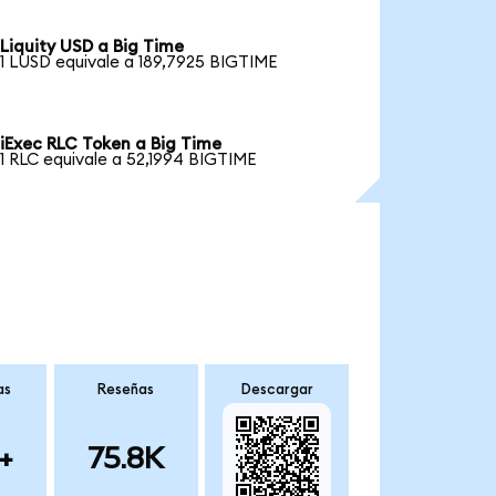
Liquity USD a Big Time
1 LUSD equivale a 189,7925 BIGTIME
iExec RLC Token a Big Time
1 RLC equivale a 52,1994 BIGTIME
as
Reseñas
Descargar
+
75.8K