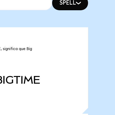
SPELL
 significa que Big
BIGTIME