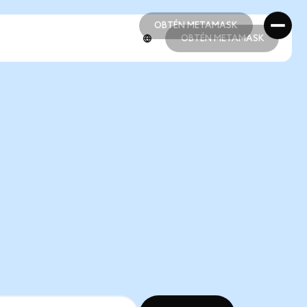
OBTÉN METAMASK
OBTÉN METAMASK
OBTÉN METAMASK
OBTÉN METAMASK