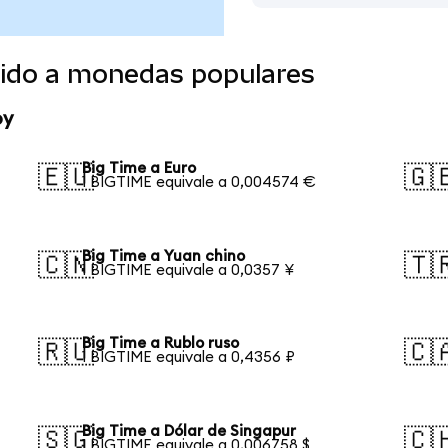
tido a monedas populares
oy
Big Time a Euro
🇪🇺
🇬
1 BIGTIME equivale a 0,004574 €
Big Time a Yuan chino
🇨🇳
🇹
1 BIGTIME equivale a 0,0357 ¥
Big Time a Rublo ruso
🇷🇺
🇨
1 BIGTIME equivale a 0,4356 ₽
Big Time a Dólar de Singapur
🇸🇬
🇨
1 BIGTIME equivale a 0,006758 $