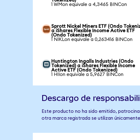
Tokenized)
1 WMon equivale a 4,3465 BINCon
Sprott Nickel Miners ETF (Ondo Tokeni
a iShares Flexible Income Active ETF
(Ondo Tokenized)
1 NIKLon equivale a 0,263416 BINCon
Huntington Ingalls Industries (Ondo
Tokenized) a iShares Flexible Income
Active ETF (Ondo Tokenized)
1 HIIon equivale a 5,9627 BINCon
Descargo de responsabil
Este producto no ha sido emitido, patrocinad
otra marca registrada se utilizan únicamente