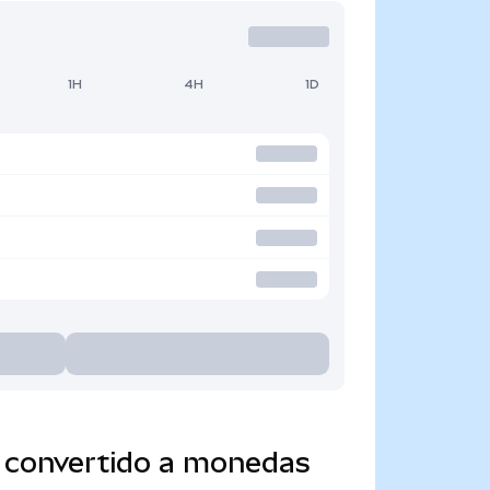
1H
4H
1D
) convertido a monedas