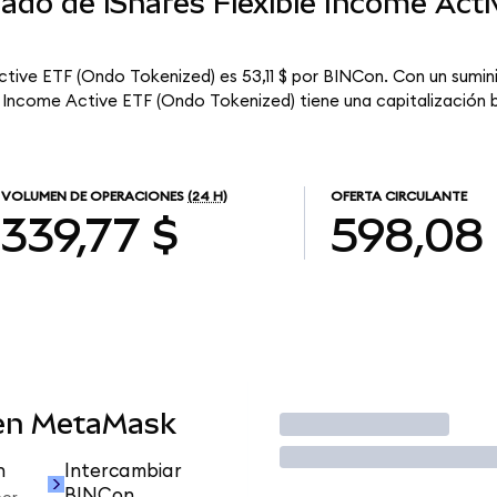
cado de iShares Flexible Income Act
Active ETF (Ondo Tokenized) es 53,11 $ por BINCon. Con un sumini
e Income Active ETF (Ondo Tokenized) tiene una capitalización b
VOLUMEN DE OPERACIONES
(24 H)
OFERTA CIRCULANTE
339,77 $
598,08
 en MetaMask
Operar
n
Intercambiar
BINCon