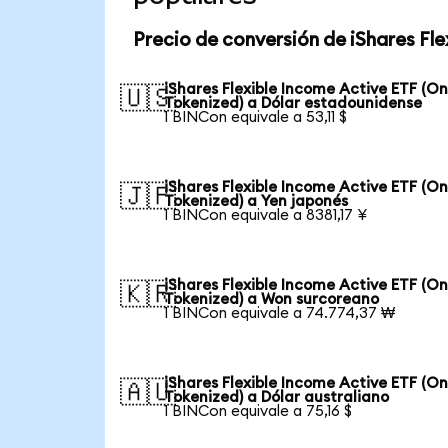
Precio de conversión de iShares Fl
iShares Flexible Income Active ETF (O
🇺🇸
Tokenized) a Dólar estadounidense
1 BINCon equivale a 53,11 $
iShares Flexible Income Active ETF (O
🇯🇵
Tokenized) a Yen japonés
1 BINCon equivale a 8381,17 ¥
iShares Flexible Income Active ETF (O
🇰🇷
Tokenized) a Won surcoreano
1 BINCon equivale a 74.774,37 ₩
iShares Flexible Income Active ETF (O
🇦🇺
Tokenized) a Dólar australiano
1 BINCon equivale a 75,16 $