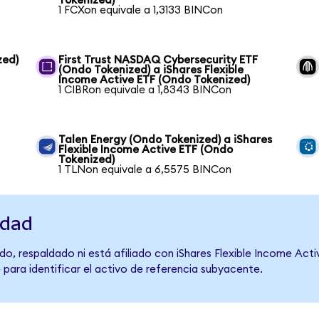
Tokenized)
1 FCXon equivale a 1,3133 BINCon
zed)
First Trust NASDAQ Cybersecurity ETF
(Ondo Tokenized) a iShares Flexible
Income Active ETF (Ondo Tokenized)
1 CIBRon equivale a 1,8343 BINCon
Talen Energy (Ondo Tokenized) a iShares
Flexible Income Active ETF (Ondo
Tokenized)
1 TLNon equivale a 6,5575 BINCon
idad
o, respaldado ni está afiliado con iShares Flexible Income Acti
 para identificar el activo de referencia subyacente.