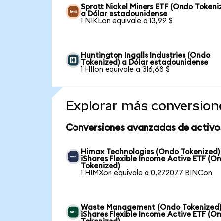
Sprott Nickel Miners ETF (Ondo Tokeni
a Dólar estadounidense
1 NIKLon equivale a 13,99 $
Huntington Ingalls Industries (Ondo
Tokenized) a Dólar estadounidense
1 HIIon equivale a 316,68 $
Explorar más conversion
Conversiones avanzadas de activo
Himax Technologies (Ondo Tokenized)
iShares Flexible Income Active ETF (O
Tokenized)
1 HIMXon equivale a 0,272077 BINCon
Waste Management (Ondo Tokenized)
iShares Flexible Income Active ETF (O