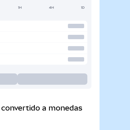
1H
4H
1D
) convertido a monedas