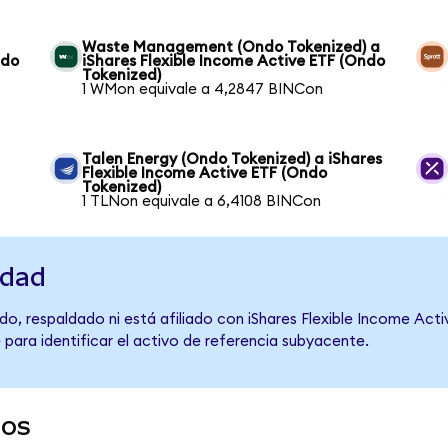
Waste Management (Ondo Tokenized) a
ndo
iShares Flexible Income Active ETF (Ondo
Tokenized)
1 WMon equivale a 4,2847 BINCon
Talen Energy (Ondo Tokenized) a iShares
Flexible Income Active ETF (Ondo
Tokenized)
1 TLNon equivale a 6,4108 BINCon
idad
o, respaldado ni está afiliado con iShares Flexible Income Acti
 para identificar el activo de referencia subyacente.
dos