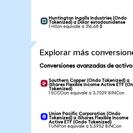
Huntington Ingalls Industries (Ondo
Tokenized) a Dólar estadounidense
1 HIIon equivale a 316,68 $
Explorar más conversion
Conversiones avanzadas de activo
Southern Copper (Ondo Tokenized) a
iShares Flexible Income Active ETF (O
Tokenized)
1 SCCOon equivale a 3,7029 BINCon
Union Pacific Corporation (Ondo
Tokenized) a iShares Flexible Income
Active ETF (Ondo Tokenized)
1 UNPon equivale a 5,5952 BINCon