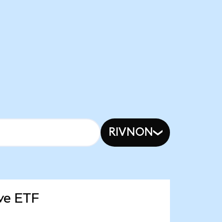
RIVNON
ive ETF