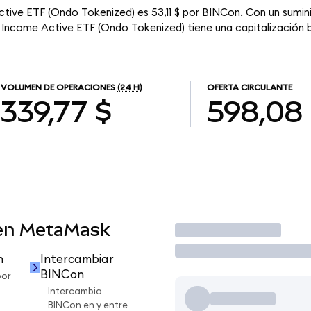
Active ETF (Ondo Tokenized) es 53,11 $ por BINCon. Con un sumini
e Income Active ETF (Ondo Tokenized) tiene una capitalización b
VOLUMEN DE OPERACIONES
(24 H)
OFERTA CIRCULANTE
339,77 $
598,08
 en MetaMask
Operar
n
Intercambiar
BINCon
por
Intercambia
BINCon en y entre