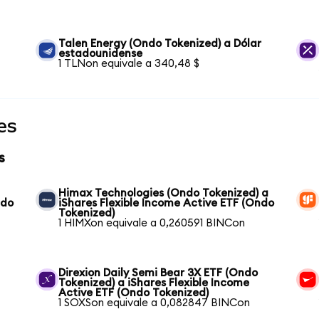
Talen Energy (Ondo Tokenized) a Dólar
estadounidense
1 TLNon equivale a 340,48 $
es
s
Himax Technologies (Ondo Tokenized) a
ndo
iShares Flexible Income Active ETF (Ondo
Tokenized)
1 HIMXon equivale a 0,260591 BINCon
Direxion Daily Semi Bear 3X ETF (Ondo
Tokenized) a iShares Flexible Income
Active ETF (Ondo Tokenized)
1 SOXSon equivale a 0,082847 BINCon