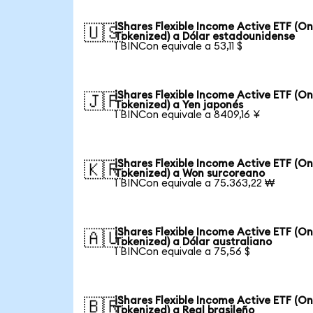
iShares Flexible Income Active ETF (O
🇺🇸
Tokenized) a Dólar estadounidense
1 BINCon equivale a 53,11 $
iShares Flexible Income Active ETF (O
🇯🇵
Tokenized) a Yen japonés
1 BINCon equivale a 8409,16 ¥
iShares Flexible Income Active ETF (O
🇰🇷
Tokenized) a Won surcoreano
1 BINCon equivale a 75.363,22 ₩
iShares Flexible Income Active ETF (O
🇦🇺
Tokenized) a Dólar australiano
1 BINCon equivale a 75,56 $
iShares Flexible Income Active ETF (O
🇧🇷
Tokenized) a Real brasileño