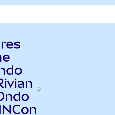
ares
me
Ondo
Rivian
Ondo
BINCon