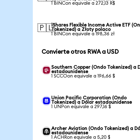
1 BINCon equivale a 272,13 R$
iShares Flexible Income Active ETF (O
🇵🇱
Tokenized) a Złoty polaco
1 BINCon equivale a 198,36 zł
Convierte otros RWA a USD
Southern Copper (Ondo Tokenized) a D
estadounidense
1 SCCOon equivale a 196,66 $
Union Pacific Corporation (Ondo
Tokenized) a Dólar estadounidense
1 UNPon equivale a 297,16 $
Archer Aviation (Ondo Tokenized) a Dó
estadounidense
1 ACHRon equivale a 5,20 $