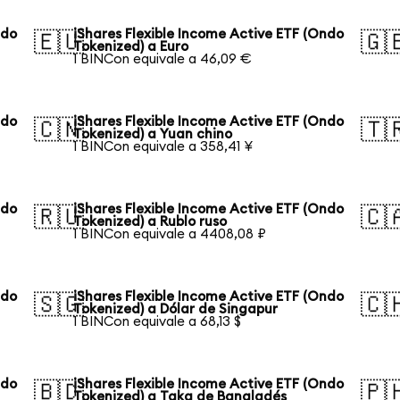
ndo
iShares Flexible Income Active ETF (Ondo
🇪🇺
🇬
Tokenized) a Euro
1 BINCon equivale a 46,09 €
ndo
iShares Flexible Income Active ETF (Ondo
🇨🇳
🇹
Tokenized) a Yuan chino
1 BINCon equivale a 358,41 ¥
ndo
iShares Flexible Income Active ETF (Ondo
🇷🇺
🇨
Tokenized) a Rublo ruso
1 BINCon equivale a 4408,08 ₽
ndo
iShares Flexible Income Active ETF (Ondo
🇸🇬
🇨
Tokenized) a Dólar de Singapur
1 BINCon equivale a 68,13 $
ndo
iShares Flexible Income Active ETF (Ondo
🇧🇩
🇵
Tokenized) a Taka de Bangladés