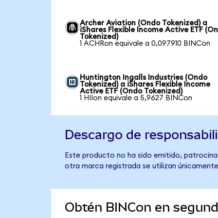
Archer Aviation (Ondo Tokenized) a
iShares Flexible Income Active ETF (O
Tokenized)
1 ACHRon equivale a 0,097910 BINCon
Huntington Ingalls Industries (Ondo
Tokenized) a iShares Flexible Income
Active ETF (Ondo Tokenized)
1 HIIon equivale a 5,9627 BINCon
Descargo de responsabil
Este producto no ha sido emitido, patrocinad
otra marca registrada se utilizan únicamente
Obtén BINCon en segun