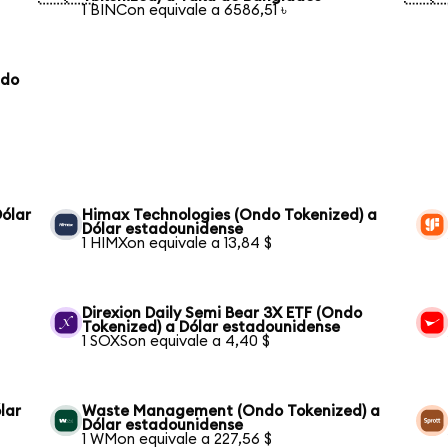
1 BINCon equivale a 6586,51 ৳
ndo
ólar
Himax Technologies (Ondo Tokenized) a
Dólar estadounidense
1 HIMXon equivale a 13,84 $
Direxion Daily Semi Bear 3X ETF (Ondo
Tokenized) a Dólar estadounidense
1 SOXSon equivale a 4,40 $
lar
Waste Management (Ondo Tokenized) a
Dólar estadounidense
1 WMon equivale a 227,56 $