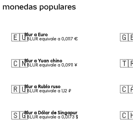
 a monedas populares
Blur a Euro
🇪🇺
🇬
1 BLUR equivale a 0,0117 €
Blur a Yuan chino
🇨🇳
🇹
1 BLUR equivale a 0,0911 ¥
Blur a Rublo ruso
🇷🇺
🇨
1 BLUR equivale a 1,12 ₽
Blur a Dólar de Singapur
🇸🇬
🇨
1 BLUR equivale a 0,0173 $