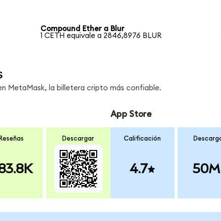
Compound Ether a Blur
1 CETH equivale a 2846,8976 BLUR
s
 MetaMask, la billetera cripto más confiable.
App Store
Reseñas
Descargar
Calificación
Descarg
83.8K
4.7
50M