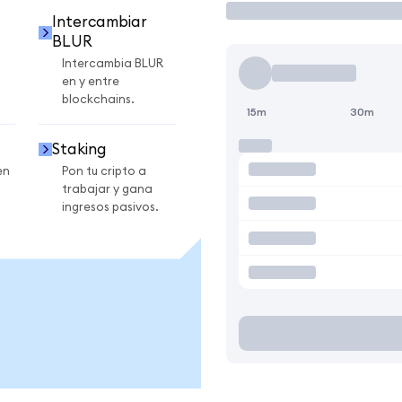
Intercambiar
BLUR
Intercambia BLUR
en y entre
blockchains.
15m
30m
Staking
en
Pon tu cripto a
trabajar y gana
ingresos pasivos.