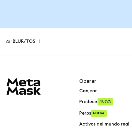
BLUR/TOSHI
Pie de página del sitio MetaMask
Operar
Canjear
Predecir
NUEVA
Perps
NUEVA
Activos del mundo real