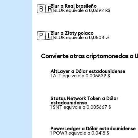
Blur a Real brasileño
🇧🇷
1 BLUR equivale a 0,0692 R$
Blur a Złoty polaco
🇵🇱
1 BLUR equivale a 0,0504 zł
Convierte otras criptomonedas a 
AltLayer a Dólar estadounidense
1 ALT equivale a 0,005839 $
Status Network Token a Dólar
estadounidense
1 SNT equivale a 0,005667 $
PowerLedger a Dólar estadounidense
1 POWR equivale a 0,0418 $