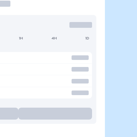
1H
4H
1D