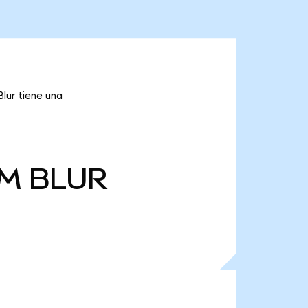
Blur tiene una
 M
BLUR