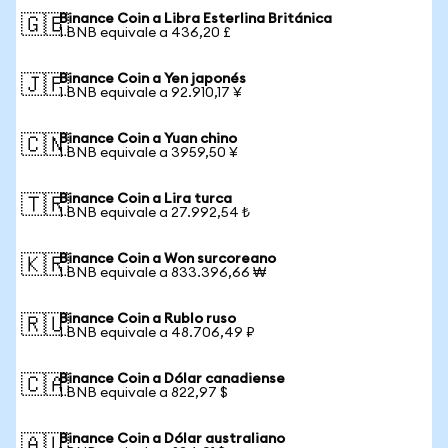
Binance Coin a Libra Esterlina Británica
🇬🇧
1 BNB equivale a 436,20 £
Binance Coin a Yen japonés
🇯🇵
1 BNB equivale a 92.910,17 ¥
Binance Coin a Yuan chino
🇨🇳
1 BNB equivale a 3959,50 ¥
Binance Coin a Lira turca
🇹🇷
1 BNB equivale a 27.992,54 ₺
Binance Coin a Won surcoreano
🇰🇷
1 BNB equivale a 833.396,66 ₩
Binance Coin a Rublo ruso
🇷🇺
1 BNB equivale a 48.706,49 ₽
Binance Coin a Dólar canadiense
🇨🇦
1 BNB equivale a 822,97 $
Binance Coin a Dólar australiano
🇦🇺