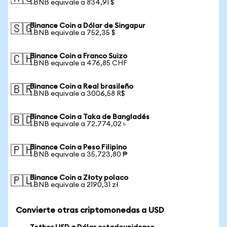
1 BNB equivale a 834,91 $
Binance Coin a Dólar de Singapur
🇸🇬
1 BNB equivale a 752,35 $
Binance Coin a Franco Suizo
🇨🇭
1 BNB equivale a 476,85 CHF
Binance Coin a Real brasileño
🇧🇷
1 BNB equivale a 3006,58 R$
Binance Coin a Taka de Bangladés
🇧🇩
1 BNB equivale a 72.774,02 ৳
Binance Coin a Peso Filipino
🇵🇭
1 BNB equivale a 35.723,80 ₱
Binance Coin a Złoty polaco
🇵🇱
1 BNB equivale a 2190,31 zł
Convierte otras criptomonedas a USD