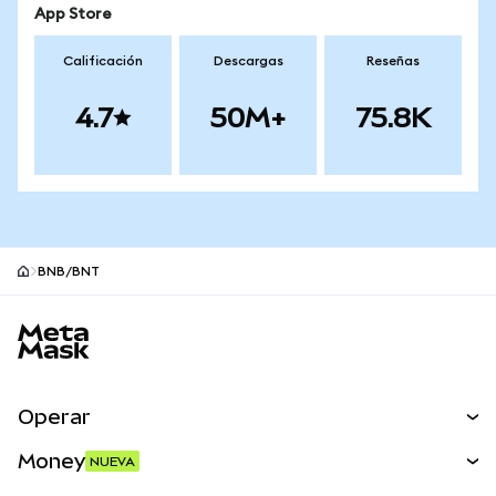
App Store
Calificación
Descargas
Reseñas
4.7
50M+
75.8K
BNB/BNT
Pie de página del sitio MetaMask
Operar
Canjear
Money
NUEVA
Predecir
NUEVA
Comprar