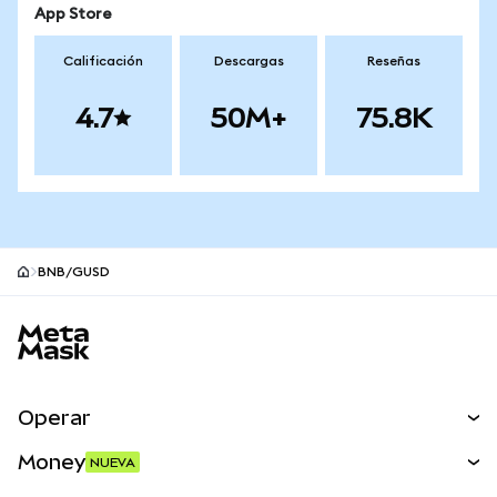
App Store
Calificación
Descargas
Reseñas
4.7
50M+
75.8K
BNB/GUSD
Pie de página del sitio MetaMask
Operar
Canjear
Money
NUEVA
Predecir
NUEVA
Comprar