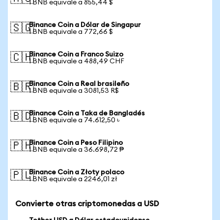
1 BNB equivale a 855,44 $
Binance Coin a Dólar de Singapur
🇸🇬
1 BNB equivale a 772,66 $
Binance Coin a Franco Suizo
🇨🇭
1 BNB equivale a 488,49 CHF
Binance Coin a Real brasileño
🇧🇷
1 BNB equivale a 3081,53 R$
Binance Coin a Taka de Bangladés
🇧🇩
1 BNB equivale a 74.612,50 ৳
Binance Coin a Peso Filipino
🇵🇭
1 BNB equivale a 36.698,72 ₱
Binance Coin a Złoty polaco
🇵🇱
1 BNB equivale a 2246,01 zł
Convierte otras criptomonedas a USD