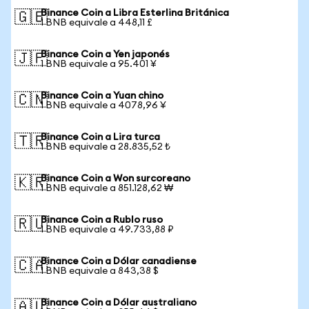
Binance Coin a Libra Esterlina Británica
🇬🇧
1 BNB equivale a 448,11 £
Binance Coin a Yen japonés
🇯🇵
1 BNB equivale a 95.401 ¥
Binance Coin a Yuan chino
🇨🇳
1 BNB equivale a 4078,96 ¥
Binance Coin a Lira turca
🇹🇷
1 BNB equivale a 28.835,52 ₺
Binance Coin a Won surcoreano
🇰🇷
1 BNB equivale a 851.128,62 ₩
Binance Coin a Rublo ruso
🇷🇺
1 BNB equivale a 49.733,88 ₽
Binance Coin a Dólar canadiense
🇨🇦
1 BNB equivale a 843,38 $
Binance Coin a Dólar australiano
🇦🇺