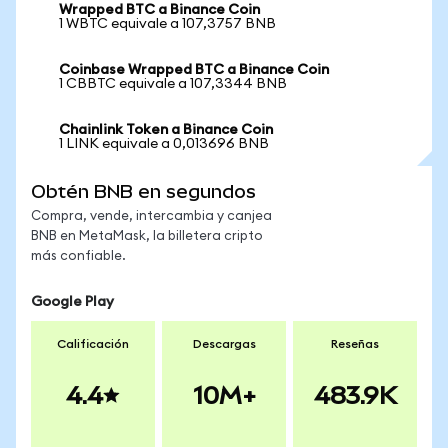
Wrapped BTC a Binance Coin
1 WBTC equivale a 107,3757 BNB
Coinbase Wrapped BTC a Binance Coin
1 CBBTC equivale a 107,3344 BNB
Chainlink Token a Binance Coin
1 LINK equivale a 0,013696 BNB
Obtén BNB en segundos
Compra, vende, intercambia y canjea
BNB en MetaMask, la billetera cripto
más confiable.
Google Play
Calificación
Descargas
Reseñas
4.4
10M+
483.9K