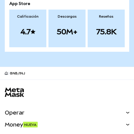
App Store
Calificación
Descargas
Reseñas
4.7
50M+
75.8K
BNB/INJ
Pie de página del sitio MetaMask
Operar
Canjear
Money
NUEVA
Predecir
NUEVA
Comprar