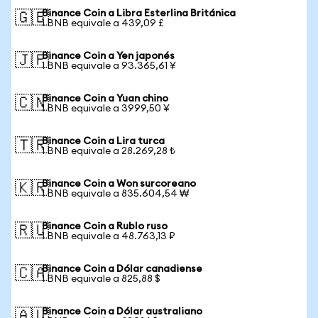
Binance Coin a Libra Esterlina Británica
🇬🇧
1 BNB equivale a 439,09 £
Binance Coin a Yen japonés
🇯🇵
1 BNB equivale a 93.365,61 ¥
Binance Coin a Yuan chino
🇨🇳
1 BNB equivale a 3999,50 ¥
Binance Coin a Lira turca
🇹🇷
1 BNB equivale a 28.269,28 ₺
Binance Coin a Won surcoreano
🇰🇷
1 BNB equivale a 835.604,54 ₩
Binance Coin a Rublo ruso
🇷🇺
1 BNB equivale a 48.763,13 ₽
Binance Coin a Dólar canadiense
🇨🇦
1 BNB equivale a 825,88 $
Binance Coin a Dólar australiano
🇦🇺