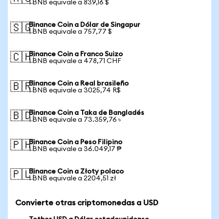
1 BNB equivale a 839,16 $
Binance Coin a Dólar de Singapur
🇸🇬
1 BNB equivale a 757,77 $
Binance Coin a Franco Suizo
🇨🇭
1 BNB equivale a 478,71 CHF
Binance Coin a Real brasileño
🇧🇷
1 BNB equivale a 3025,74 R$
Binance Coin a Taka de Bangladés
🇧🇩
1 BNB equivale a 73.359,76 ৳
Binance Coin a Peso Filipino
🇵🇭
1 BNB equivale a 36.049,17 ₱
Binance Coin a Złoty polaco
🇵🇱
1 BNB equivale a 2204,51 zł
Convierte otras criptomonedas a USD