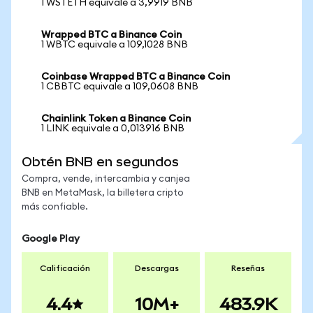
1 WSTETH equivale a 3,9919 BNB
Wrapped BTC a Binance Coin
1 WBTC equivale a 109,1028 BNB
Coinbase Wrapped BTC a Binance Coin
1 CBBTC equivale a 109,0608 BNB
Chainlink Token a Binance Coin
1 LINK equivale a 0,013916 BNB
Obtén BNB en segundos
Compra, vende, intercambia y canjea
BNB en MetaMask, la billetera cripto
más confiable.
Google Play
Calificación
Descargas
Reseñas
4.4
10M+
483.9K