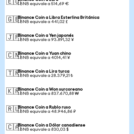
🇪🇺
1 BNB equivale a 514,69 €
Binance Coin a Libra Esterlina Británica
🇬🇧
1 BNB equivale a 441,02 £
Binance Coin a Yen japonés
🇯🇵
1 BNB equivale a 93.891,32 ¥
Binance Coin a Yuan chino
🇨🇳
1 BNB equivale a 4014,41 ¥
Binance Coin a Lira turca
🇹🇷
1 BNB equivale a 28.379,21 ₺
Binance Coin a Won surcoreano
🇰🇷
1 BNB equivale a 837.670,88 ₩
Binance Coin a Rublo ruso
🇷🇺
1 BNB equivale a 48.946,86 ₽
Binance Coin a Dólar canadiense
🇨🇦
1 BNB equivale a 830,03 $