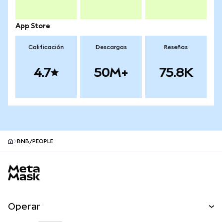
App Store
Calificación
Descargas
Reseñas
4.7
50M+
75.8K
BNB/PEOPLE
Pie de página del sitio MetaMask
Operar
Canjear