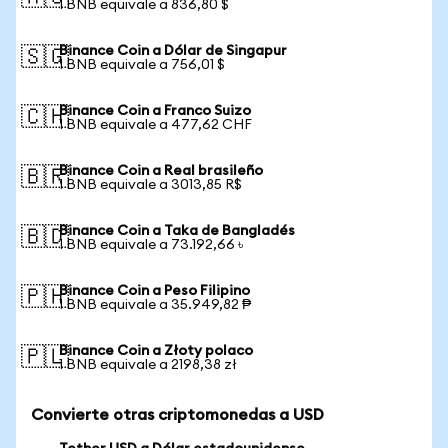
1 BNB equivale a 836,80 $
Binance Coin a Dólar de Singapur
🇸🇬
1 BNB equivale a 756,01 $
Binance Coin a Franco Suizo
🇨🇭
1 BNB equivale a 477,62 CHF
Binance Coin a Real brasileño
🇧🇷
1 BNB equivale a 3013,85 R$
Binance Coin a Taka de Bangladés
🇧🇩
1 BNB equivale a 73.192,66 ৳
Binance Coin a Peso Filipino
🇵🇭
1 BNB equivale a 35.949,82 ₱
Binance Coin a Złoty polaco
🇵🇱
1 BNB equivale a 2198,38 zł
Convierte otras criptomonedas a USD