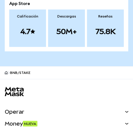
App Store
Calificación
Descargas
Reseñas
4.7
50M+
75.8K
BNB/STAKE
Pie de página del sitio MetaMask
Operar
Canjear
Money
NUEVA
Predecir
NUEVA
Comprar