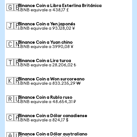
Binance Coin a Libra Esterlina Británica
🇬🇧
1 BNB equivale a 438,17 £
Binance Coin a Yen japonés
🇯🇵
1 BNB equivale a 93.128,02 ¥
Binance Coin a Yuan chino
🇨🇳
1 BNB equivale a 3990,08 ¥
Binance Coin a Lira turca
🇹🇷
1 BNB equivale a 28.206,02 ₺
Binance Coin a Won surcoreano
🇰🇷
1 BNB equivale a 833.235,29 ₩
Binance Coin a Rublo ruso
🇷🇺
1 BNB equivale a 48.654,31 ₽
Binance Coin a Dólar canadiense
🇨🇦
1 BNB equivale a 824,17 $
Binance Coin a Dólar australiano
🇦🇺