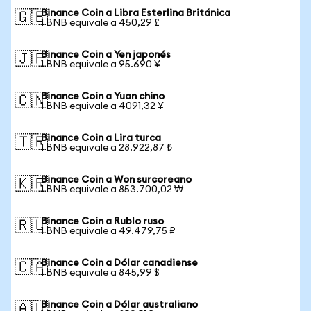
Binance Coin a Libra Esterlina Británica
🇬🇧
1 BNB equivale a 450,29 £
Binance Coin a Yen japonés
🇯🇵
1 BNB equivale a 95.690 ¥
Binance Coin a Yuan chino
🇨🇳
1 BNB equivale a 4091,32 ¥
Binance Coin a Lira turca
🇹🇷
1 BNB equivale a 28.922,87 ₺
Binance Coin a Won surcoreano
🇰🇷
1 BNB equivale a 853.700,02 ₩
Binance Coin a Rublo ruso
🇷🇺
1 BNB equivale a 49.479,75 ₽
Binance Coin a Dólar canadiense
🇨🇦
1 BNB equivale a 845,99 $
Binance Coin a Dólar australiano
🇦🇺