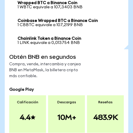
Wrapped BTC a Binance Coin
1 WBTC equivale a 107,3403 BNB
Coinbase Wrapped BTC a Binance Coin
1 CBBTC equivale a 107,2199 BNB
Chainlink Token a Binance Coin
1 LINK equivale a 0,013754 BNB
Obtén BNB en segundos
Compra, vende, intercambia y canjea
BNB en MetaMask, la billetera cripto
más confiable.
Google Play
Calificación
Descargas
Reseñas
4.4
10M+
483.9K