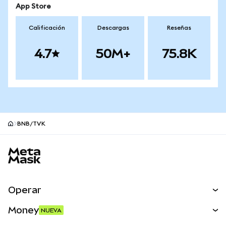
App Store
Calificación
Descargas
Reseñas
4.7
50M+
75.8K
BNB/TVK
Pie de página del sitio MetaMask
Operar
Canjear
Money
NUEVA
Predecir
NUEVA
Comprar