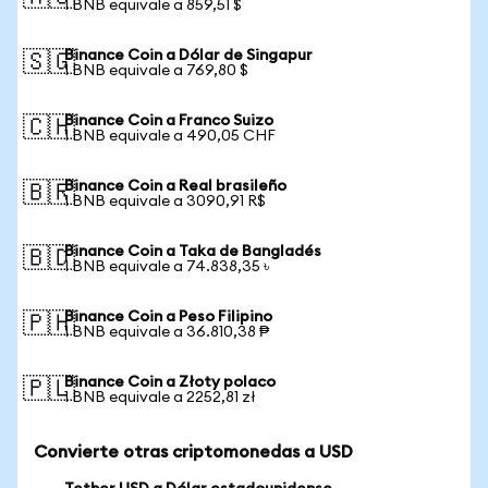
1 BNB equivale a 859,51 $
Binance Coin a Dólar de Singapur
🇸🇬
1 BNB equivale a 769,80 $
Binance Coin a Franco Suizo
🇨🇭
1 BNB equivale a 490,05 CHF
Binance Coin a Real brasileño
🇧🇷
1 BNB equivale a 3090,91 R$
Binance Coin a Taka de Bangladés
🇧🇩
1 BNB equivale a 74.838,35 ৳
Binance Coin a Peso Filipino
🇵🇭
1 BNB equivale a 36.810,38 ₱
Binance Coin a Złoty polaco
🇵🇱
1 BNB equivale a 2252,81 zł
Convierte otras criptomonedas a USD