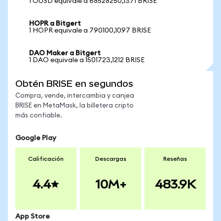
1 OUSD equivale a 68528250,1371 BRISE
HOPR a Bitgert
1 HOPR equivale a 790100,1097 BRISE
DAO Maker a Bitgert
1 DAO equivale a 1501723,1212 BRISE
Obtén BRISE en segundos
Compra, vende, intercambia y canjea
BRISE en MetaMask, la billetera cripto
más confiable.
Google Play
Calificación
Descargas
Reseñas
4.4
10M+
483.9K
App Store