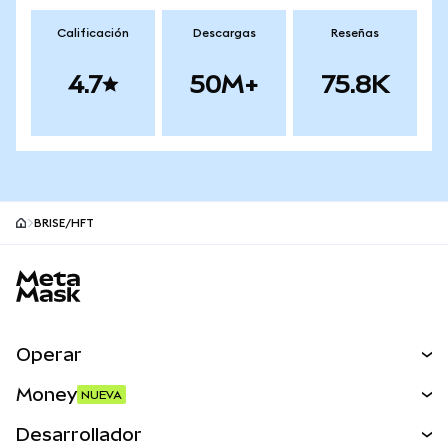
Calificación
Descargas
Reseñas
4.7
50M+
75.8K
BRISE/HFT
Pie de página del sitio MetaMask
Operar
Canjear
Money
NUEVA
Predecir
NUEVA
Comprar
Desarrollador
Perps
NUEVA