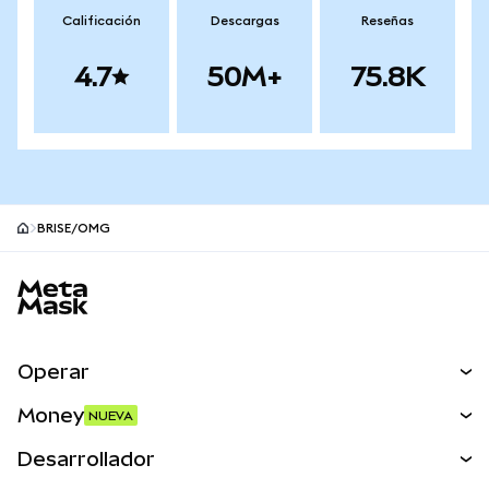
Calificación
Descargas
Reseñas
4.7
50M+
75.8K
BRISE/OMG
Pie de página del sitio MetaMask
Operar
Canjear
Money
NUEVA
Predecir
NUEVA
Comprar
Desarrollador
Perps
NUEVA
Tarjeta
Ver los documentos