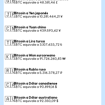
🇬🇧
1 BTC equivale a 48.381,46 £
Bitcoin a Yen japonés
🇯🇵
1 BTC equivale a 10.281.464,21 ¥
Bitcoin a Yuan chino
🇨🇳
1 BTC equivale a 439.593,62 ¥
Bitcoin a Lira turca
🇹🇷
1 BTC equivale a 3.107.633,72 ₺
Bitcoin a Won surcoreano
🇰🇷
1 BTC equivale a 91.726.260,83 ₩
Bitcoin a Rublo ruso
🇷🇺
1 BTC equivale a 5.316.378,27 ₽
Bitcoin a Dólar canadiense
🇨🇦
1 BTC equivale a 90.898,16 $
Bitcoin a Dólar australiano
🇦🇺
1 BTC equivale a 92.350,09 $