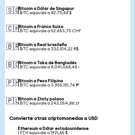
Bitcoin a Dólar de Singapur
🇸🇬
1 BTC equivale a 82.711,68 $
Bitcoin a Franco Suizo
🇨🇭
1 BTC equivale a 52.653,75 CHF
Bitcoin a Real brasileño
🇧🇷
1 BTC equivale a 332.104,22 R$
Bitcoin a Taka de Bangladés
🇧🇩
1 BTC equivale a 8.041.068,48 ৳
Bitcoin a Peso Filipino
🇵🇭
1 BTC equivale a 3.955.110,74 ₱
Bitcoin a Złoty polaco
🇵🇱
1 BTC equivale a 242.054,86 zł
Convierte otras criptomonedas a USD
Ethereum a Dólar estadounidense
1 ETH equivale a 1921,65 $