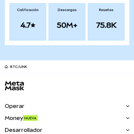
Calificación
Descargas
Reseñas
4.7
50M+
75.8K
BTC/LINK
Pie de página del sitio MetaMask
Operar
Canjear
Money
NUEVA
Predecir
NUEVA
Comprar
Desarrollador
Perps
NUEVA