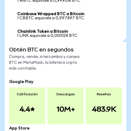
1 WBTC equivale a 0,999018 BTC
Coinbase Wrapped BTC a Bitcoin
1 CBBTC equivale a 0,997897 BTC
Chainlink Token a Bitcoin
1 LINK equivale a 0,000128 BTC
Obtén BTC en segundos
Compra, vende, intercambia y canjea
BTC en MetaMask, la billetera cripto
más confiable.
Google Play
Calificación
Descargas
Reseñas
4.4
10M+
483.9K
App Store