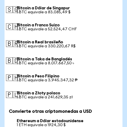
Bitcoin a Dólar de Singapur
🇸🇬
1 BTC equivale a 83.085,49 $
Bitcoin a Franco Suizo
🇨🇭
1 BTC equivale a 52.524,47 CHF
Bitcoin a Real brasileño
🇧🇷
1 BTC equivale a 330.220,67 R$
Bitcoin a Taka de Bangladés
🇧🇩
1 BTC equivale a 8.017.667,50 ৳
Bitcoin a Peso Filipino
🇵🇭
1 BTC equivale a 3.945.347,32 ₱
Bitcoin a Złoty polaco
🇵🇱
1 BTC equivale a 241.629,35 zł
Convierte otras criptomonedas a USD
Ethereum a Dólar estadounidense
1 ETH equivale a 1924,30 $