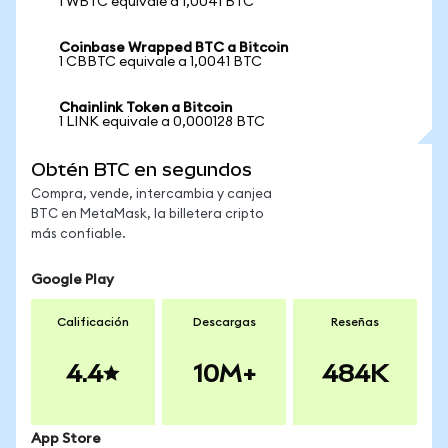
1 WBTC equivale a 1,0041 BTC
Coinbase Wrapped BTC a Bitcoin
1 CBBTC equivale a 1,0041 BTC
Chainlink Token a Bitcoin
1 LINK equivale a 0,000128 BTC
Obtén BTC en segundos
Compra, vende, intercambia y canjea
BTC en MetaMask, la billetera cripto
más confiable.
Google Play
Calificación
Descargas
Reseñas
4.4
10M+
484K
App Store