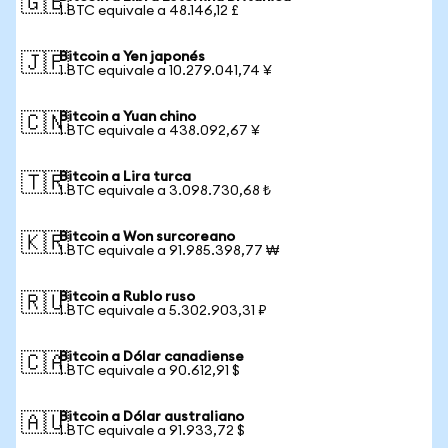
🇬🇧
1 BTC equivale a 48.146,12 £
Bitcoin a Yen japonés
🇯🇵
1 BTC equivale a 10.279.041,74 ¥
Bitcoin a Yuan chino
🇨🇳
1 BTC equivale a 438.092,67 ¥
Bitcoin a Lira turca
🇹🇷
1 BTC equivale a 3.098.730,68 ₺
Bitcoin a Won surcoreano
🇰🇷
1 BTC equivale a 91.985.398,77 ₩
Bitcoin a Rublo ruso
🇷🇺
1 BTC equivale a 5.302.903,31 ₽
Bitcoin a Dólar canadiense
🇨🇦
1 BTC equivale a 90.612,91 $
Bitcoin a Dólar australiano
🇦🇺
1 BTC equivale a 91.933,72 $