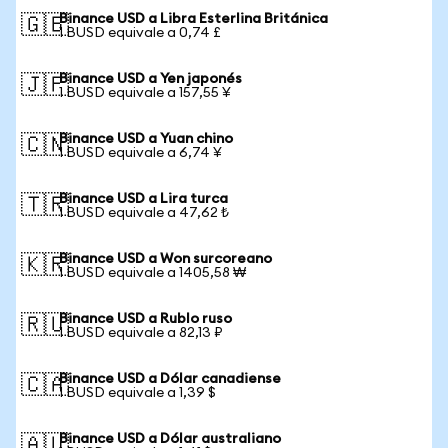
Binance USD a Libra Esterlina Británica
🇬🇧
1 BUSD equivale a 0,74 £
Binance USD a Yen japonés
🇯🇵
1 BUSD equivale a 157,55 ¥
Binance USD a Yuan chino
🇨🇳
1 BUSD equivale a 6,74 ¥
Binance USD a Lira turca
🇹🇷
1 BUSD equivale a 47,62 ₺
Binance USD a Won surcoreano
🇰🇷
1 BUSD equivale a 1405,58 ₩
Binance USD a Rublo ruso
🇷🇺
1 BUSD equivale a 82,13 ₽
Binance USD a Dólar canadiense
🇨🇦
1 BUSD equivale a 1,39 $
Binance USD a Dólar australiano
🇦🇺