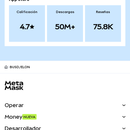
Calificación
Descargas
Reseñas
4.7
50M+
75.8K
BUSD/ELON
Pie de página del sitio MetaMask
Operar
Canjear
Money
NUEVA
Predecir
NUEVA
Comprar
Desarrollador