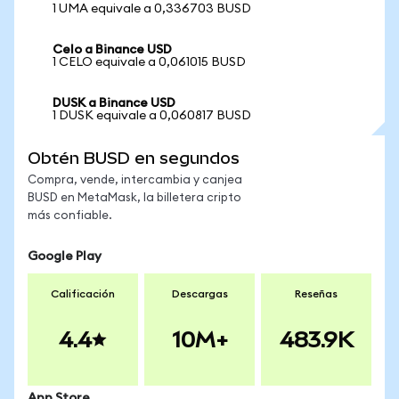
1 UMA equivale a 0,336703 BUSD
Celo a Binance USD
1 CELO equivale a 0,061015 BUSD
DUSK a Binance USD
1 DUSK equivale a 0,060817 BUSD
Obtén BUSD en segundos
Compra, vende, intercambia y canjea
BUSD en MetaMask, la billetera cripto
más confiable.
Google Play
Calificación
Descargas
Reseñas
4.4
10M+
483.9K
App Store