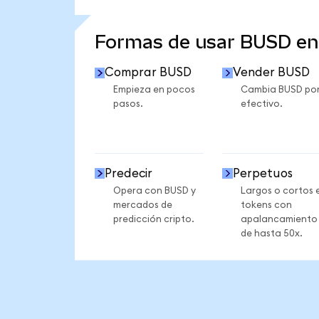
VER MÁS ESTADÍSTICAS
Formas de usar BUSD e
Comprar BUSD
Vender BUSD
Empieza en pocos
Cambia BUSD po
pasos.
efectivo.
Predecir
Perpetuos
Opera con BUSD y
Largos o cortos 
mercados de
tokens con
predicción cripto.
apalancamiento
de hasta 50x.