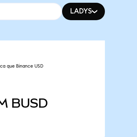
LADYS
fica que Binance USD
 M
BUSD