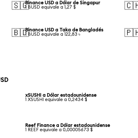
Binance USD a Dólar de Singapur
🇸🇬
🇨
1 BUSD equivale a 1,27 $
Binance USD a Taka de Bangladés
🇧🇩
🇵
1 BUSD equivale a 122,83 ৳
USD
xSUSHI a Dólar estadounidense
1 XSUSHI equivale a 0,2434 $
Reef Finance a Dólar estadounidense
1 REEF equivale a 0,00005673 $