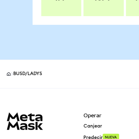
BUSD/LADYS
Pie de página del sitio MetaMask
Operar
Canjear
Predecir
NUEVA