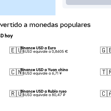
vertido a monedas populares
SD hoy
Binance USD a Euro
🇪🇺
🇬
1 BUSD equivale a 0,8605 €
Binance USD a Yuan chino
🇨🇳
🇹
1 BUSD equivale a 6,71 ¥
Binance USD a Rublo ruso
🇷🇺
🇨
1 BUSD equivale a 80,47 ₽