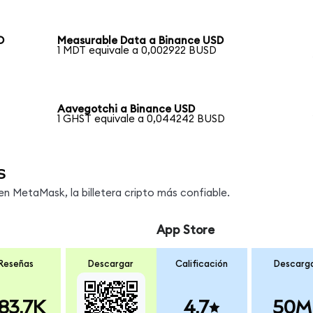
D
Measurable Data a Binance USD
1 MDT equivale a 0,002922 BUSD
Aavegotchi a Binance USD
1 GHST equivale a 0,044242 BUSD
s
 MetaMask, la billetera cripto más confiable.
App Store
Reseñas
Descargar
Calificación
Descarg
83.7K
4.7
50M