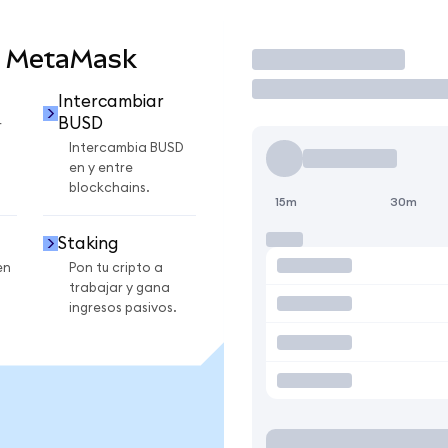
n MetaMask
Operar
Intercambiar
BUSD
r
Intercambia BUSD
en y entre
blockchains.
15m
30m
Staking
en
Pon tu cripto a
trabajar y gana
ingresos pasivos.