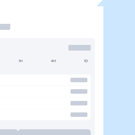
1H
4H
1D