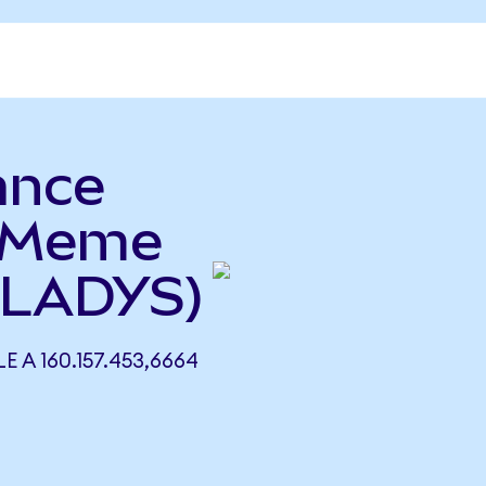
ance
y Meme
 LADYS)
 A 160.157.453,6664