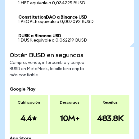
1 HFT equivale a 0,034225 BUSD
ConstitutionDAO a Binance USD
1 PEOPLE equivale a 0,007092 BUSD
DUSK a Binance USD
1 DUSK equivale a 0,062219 BUSD
Obtén BUSD en segundos
Compra, vende, intercambia y canjea
BUSD en MetaMask, la billetera cripto
más confiable.
Google Play
Calificación
Descargas
Reseñas
4.4
10M+
483.8K
App Store