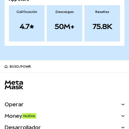
Calificación
Descargas
Reseñas
4.7
50M+
75.8K
BUSD/POWR
Pie de página del sitio MetaMask
Operar
Canjear
Money
NUEVA
Predecir
NUEVA
Comprar
Desarrollador