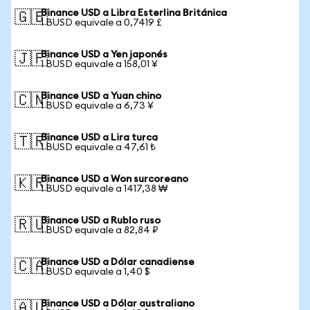
Binance USD a Libra Esterlina Británica
🇬🇧
1 BUSD equivale a 0,7419 £
Binance USD a Yen japonés
🇯🇵
1 BUSD equivale a 158,01 ¥
Binance USD a Yuan chino
🇨🇳
1 BUSD equivale a 6,73 ¥
Binance USD a Lira turca
🇹🇷
1 BUSD equivale a 47,61 ₺
Binance USD a Won surcoreano
🇰🇷
1 BUSD equivale a 1417,38 ₩
Binance USD a Rublo ruso
🇷🇺
1 BUSD equivale a 82,84 ₽
Binance USD a Dólar canadiense
🇨🇦
1 BUSD equivale a 1,40 $
Binance USD a Dólar australiano
🇦🇺