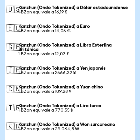
Kanzhun (Ondo Tokenized) a Dólar estadounidense
🇺🇸
1 BZon equivale a 16,19 $
Kanzhun (Ondo Tokenized) a Euro
🇪🇺
1 BZon equivale a 14,05 €
Kanzhun (Ondo Tokenized) a Libra Esterlina
🇬🇧
Británica
1 BZon equivale a 12,03 £
Kanzhun (Ondo Tokenized) a Yen japonés
🇯🇵
1 BZon equivale a 2566,32 ¥
Kanzhun (Ondo Tokenized) a Yuan chino
🇨🇳
1 BZon equivale a 109,28 ¥
Kanzhun (Ondo Tokenized) a Lira turca
🇹🇷
1 BZon equivale a 770,55 ₺
Kanzhun (Ondo Tokenized) a Won surcoreano
🇰🇷
1 BZon equivale a 23.064,8 ₩