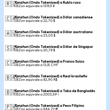
Kanzhun (Ondo Tokenized) a Rublo ruso
🇷🇺
1 BZon equivale a 1319,11 ₽
Kanzhun (Ondo Tokenized) a Dólar canadiense
🇨🇦
1 BZon equivale a 22,70 $
Kanzhun (Ondo Tokenized) a Dólar australiano
🇦🇺
1 BZon equivale a 23,03 $
Kanzhun (Ondo Tokenized) a Dólar de Singapur
🇸🇬
1 BZon equivale a 20,78 $
Kanzhun (Ondo Tokenized) a Franco Suizo
🇨🇭
1 BZon equivale a 13,15 CHF
Kanzhun (Ondo Tokenized) a Real brasileño
🇧🇷
1 BZon equivale a 82,90 R$
Kanzhun (Ondo Tokenized) a Taka de Bangladés
🇧🇩
1 BZon equivale a 2003,59 ৳
Kanzhun (Ondo Tokenized) a Peso Filipino
🇵🇭
1 BZon equivale a 984,22 ₱