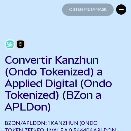
OBTÉN METAMASK
OBTÉN METAMASK
Convertir Kanzhun
(Ondo Tokenized) a
Applied Digital (Ondo
Tokenized) (BZon a
APLDon)
BZON/APLDON: 1 KANZHUN (ONDO
TOKENIZED) EQUIVALE A 0,546406 APLDON