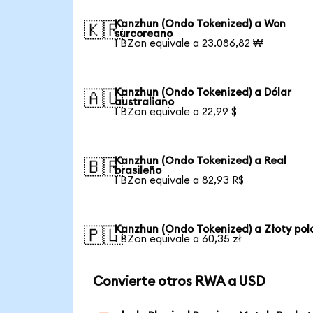
Kanzhun (Ondo Tokenized) a Won
🇰🇷
surcoreano
1 BZon equivale a 23.086,82 ₩
Kanzhun (Ondo Tokenized) a Dólar
🇦🇺
australiano
1 BZon equivale a 22,99 $
Kanzhun (Ondo Tokenized) a Real
🇧🇷
brasileño
1 BZon equivale a 82,93 R$
Kanzhun (Ondo Tokenized) a Złoty pol
🇵🇱
1 BZon equivale a 60,35 zł
Convierte otros RWA a USD