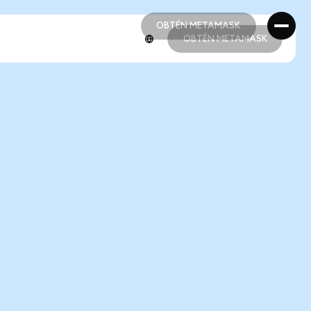
OBTÉN METAMASK
OBTÉN METAMASK
OBTÉN METAMASK
OBTÉN METAMASK