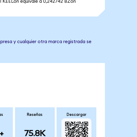
1 KEELon equivale a 0,242742 BZon
presa y cualquier otra marca registrada se
as
Reseñas
Descargar
+
75.8K