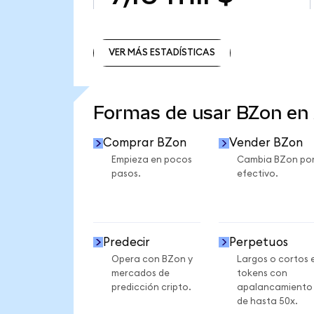
VER MÁS ESTADÍSTICAS
VER MÁS ESTADÍSTICAS
Formas de usar BZon e
Comprar BZon
Vender BZon
Empieza en pocos
Cambia BZon po
pasos.
efectivo.
Predecir
Perpetuos
Opera con BZon y
Largos o cortos 
mercados de
tokens con
predicción cripto.
apalancamiento
de hasta 50x.