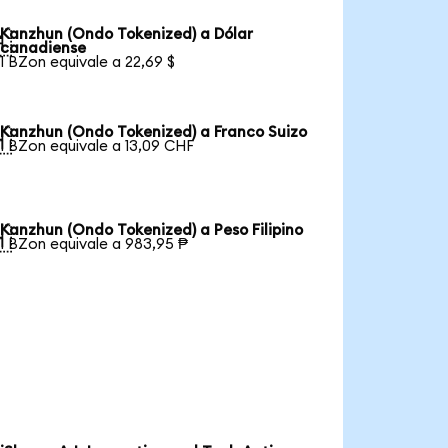
Kanzhun (Ondo Tokenized) a Dólar

canadiense
1 BZon equivale a 22,69 $
Kanzhun (Ondo Tokenized) a Franco Suizo

1 BZon equivale a 13,09 CHF
Kanzhun (Ondo Tokenized) a Peso Filipino

1 BZon equivale a 983,95 ₱