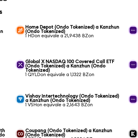
s
Home Depot (Ondo Tokenized) a Kanzhun
un
(Ondo Tokenized)
1 HDon equivale a 21,9438 BZon
Global X NASDAQ 100 Covered Call ETF
(Ondo Tokenized) a Kanzhun (Ondo
Tokenized)
1 QYLDon equivale a 1,1322 BZon
Vishay Intertechnology (Ondo Tokenized)
a Kanzhun (Ondo Tokenized)
1 VSHon equivale a 2,1643 BZon
wth
Coupang (Ondo Tokenized) a Kanzhun
do
(Ondo Tokenized)