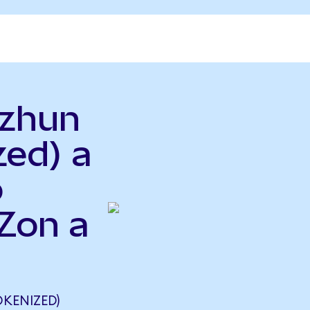
nzhun
zed) a
o
Zon a
KENIZED)