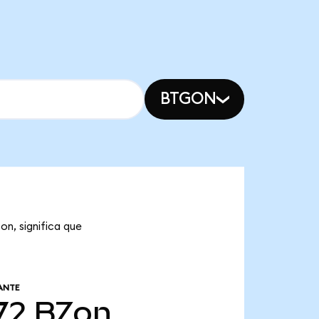
BTGON
on, significa que
ANTE
72
BZon