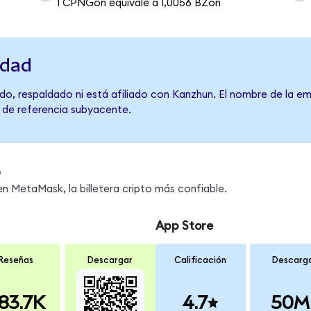
1 CPNGon equivale a 1,0056 BZon
idad
do, respaldado ni está afiliado con Kanzhun. El nombre de la em
o de referencia subyacente.
s
 MetaMask, la billetera cripto más confiable.
App Store
Reseñas
Descargar
Calificación
Descarg
83.7K
4.7
50M