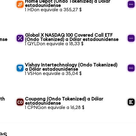
Home Depot (Ondo Tokenized) a Dólar
estadounidense
1 HDon equivale a 355,27 $
Global X NASDAQ 100 Covered Call ETF
ense
(Ondo Tokenized) a Dólar estadounidense
1 QYLDon equivale a 18,33 $
Vishay Intertechnology (Ondo Tokenized)
a Dólar estadounidense
1 VSHon equivale a 35,04 $
wth
Coupang (Ondo Tokenized) a Dólar
estadounidense
1 CPNGon equivale a 16,28 $
es