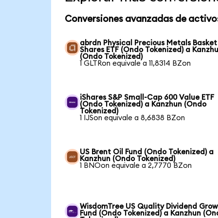
Conversiones avanzadas de activo
abrdn Physical Precious Metals Basket
Shares ETF (Ondo Tokenized) a Kanzh
(Ondo Tokenized)
1 GLTRon equivale a 11,8314 BZon
iShares S&P Small-Cap 600 Value ETF
(Ondo Tokenized) a Kanzhun (Ondo
Tokenized)
1 IJSon equivale a 8,6838 BZon
US Brent Oil Fund (Ondo Tokenized) a
Kanzhun (Ondo Tokenized)
1 BNOon equivale a 2,7770 BZon
WisdomTree US Quality Dividend Gro
Fund (Ondo Tokenized) a Kanzhun (On