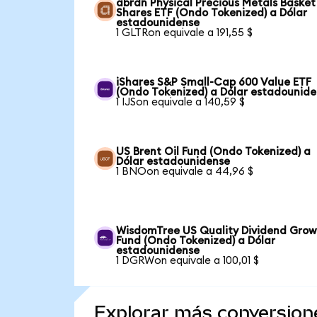
abrdn Physical Precious Metals Basket
Shares ETF (Ondo Tokenized) a Dólar
estadounidense
1 GLTRon equivale a 191,55 $
iShares S&P Small-Cap 600 Value ETF
(Ondo Tokenized) a Dólar estadounid
1 IJSon equivale a 140,59 $
US Brent Oil Fund (Ondo Tokenized) a
Dólar estadounidense
1 BNOon equivale a 44,96 $
WisdomTree US Quality Dividend Gro
Fund (Ondo Tokenized) a Dólar
estadounidense
1 DGRWon equivale a 100,01 $
Explorar más conversion