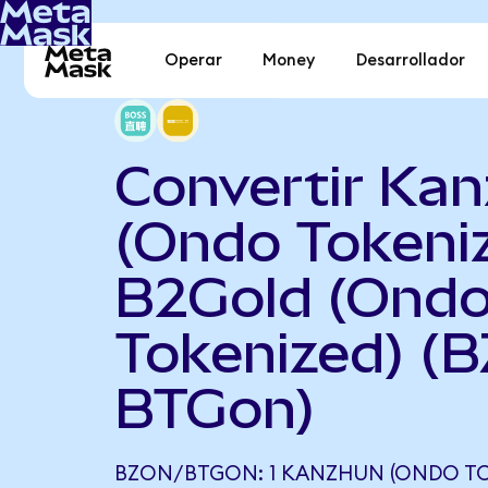
Operar
Money
Desarrollador
Convertir Ka
(Ondo Tokeni
B2Gold (Ond
Tokenized) (B
BTGon)
BZON/BTGON: 1 KANZHUN (ONDO TO