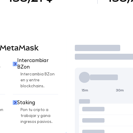
n MetaMask
Operar
Intercambiar
BZon
r
Intercambia BZon
en y entre
blockchains.
15m
30m
Staking
en
Pon tu cripto a
trabajar y gana
ingresos pasivos.