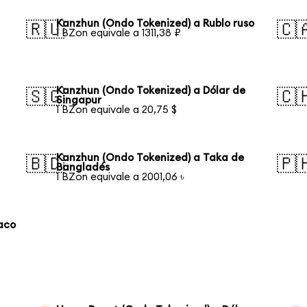
Kanzhun (Ondo Tokenized) a Rublo ruso
🇷🇺
🇨
1 BZon equivale a 1311,38 ₽
Kanzhun (Ondo Tokenized) a Dólar de
🇸🇬
🇨
Singapur
1 BZon equivale a 20,75 $
Kanzhun (Ondo Tokenized) a Taka de
🇧🇩
🇵
Bangladés
1 BZon equivale a 2001,06 ৳
aco