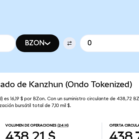
BZON
rcado de Kanzhun (Ondo Tokenized)
 es 16,19 $ por BZon. Con un suministro circulante de 438,72 BZ
ción bursátil total de 7,10 mil $.
VOLUMEN DE OPERACIONES
(24 H)
OFERTA CIRCUL
438,21 $
438,