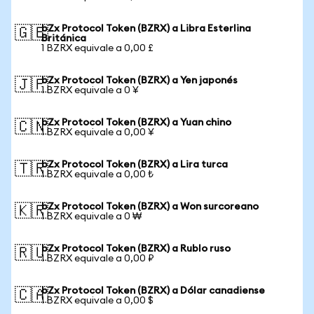
bZx Protocol Token (BZRX) a Libra Esterlina
🇬🇧
Británica
1 BZRX equivale a 0,00 £
bZx Protocol Token (BZRX) a Yen japonés
🇯🇵
1 BZRX equivale a 0 ¥
bZx Protocol Token (BZRX) a Yuan chino
🇨🇳
1 BZRX equivale a 0,00 ¥
bZx Protocol Token (BZRX) a Lira turca
🇹🇷
1 BZRX equivale a 0,00 ₺
bZx Protocol Token (BZRX) a Won surcoreano
🇰🇷
1 BZRX equivale a 0 ₩
bZx Protocol Token (BZRX) a Rublo ruso
🇷🇺
1 BZRX equivale a 0,00 ₽
bZx Protocol Token (BZRX) a Dólar canadiense
🇨🇦
1 BZRX equivale a 0,00 $