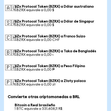
bZx Protocol Token (BZRX) a Dólar australiano
🇦🇺
1 BZRX equivale a 0,00 $
bZx Protocol Token (BZRX) a Dólar de Singapur
🇸🇬
1 BZRX equivale a 0,00 $
bZx Protocol Token (BZRX) a Franco Suizo
🇨🇭
1 BZRX equivale a 0,00 CHF
bZx Protocol Token (BZRX) a Taka de Bangladés
🇧🇩
1 BZRX equivale a 0,00 ৳
bZx Protocol Token (BZRX) a Peso Filipino
🇵🇭
1 BZRX equivale a 0,00 ₱
bZx Protocol Token (BZRX) a Złoty polaco
🇵🇱
1 BZRX equivale a 0,00 zł
Convierte otras criptomonedas a BRL
Bitcoin a Real brasileño
1 BTC equivale a 331.608,11 R$