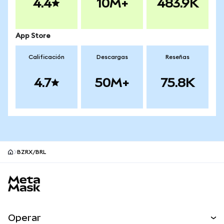
4.4
10M+
483.9K
App Store
Calificación
Descargas
Reseñas
4.7
50M+
75.8K
BZRX/BRL
Pie de página del sitio MetaMask
Operar