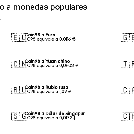
do a monedas populares
y
Coin98 a Euro
🇪🇺
🇬
1 C98 equivale a 0,0116 €
Coin98 a Yuan chino
🇨🇳
🇹
1 C98 equivale a 0,0903 ¥
Coin98 a Rublo ruso
🇷🇺
🇨
1 C98 equivale a 1,09 ₽
Coin98 a Dólar de Singapur
🇸🇬
🇨
1 C98 equivale a 0,0172 $