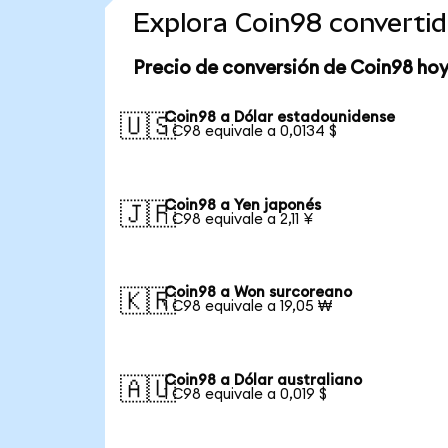
Explora Coin98 converti
Precio de conversión de Coin98 ho
Coin98 a Dólar estadounidense
🇺🇸
1 C98 equivale a 0,0134 $
Coin98 a Yen japonés
🇯🇵
1 C98 equivale a 2,11 ¥
Coin98 a Won surcoreano
🇰🇷
1 C98 equivale a 19,05 ₩
Coin98 a Dólar australiano
🇦🇺
1 C98 equivale a 0,019 $