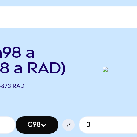
n98 a
8 a RAD)
4873 RAD
C98