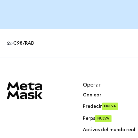
C98/RAD
Pie de página del sitio MetaMask
Operar
Canjear
Predecir
NUEVA
Perps
NUEVA
Activos del mundo real