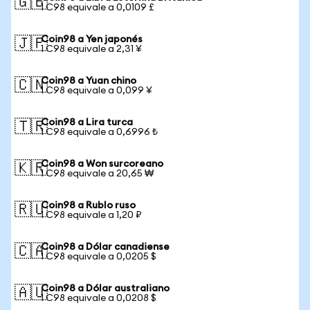
🇬🇧
1 C98 equivale a 0,0109 £
Coin98 a Yen japonés
🇯🇵
1 C98 equivale a 2,31 ¥
Coin98 a Yuan chino
🇨🇳
1 C98 equivale a 0,099 ¥
Coin98 a Lira turca
🇹🇷
1 C98 equivale a 0,6996 ₺
Coin98 a Won surcoreano
🇰🇷
1 C98 equivale a 20,65 ₩
Coin98 a Rublo ruso
🇷🇺
1 C98 equivale a 1,20 ₽
Coin98 a Dólar canadiense
🇨🇦
1 C98 equivale a 0,0205 $
Coin98 a Dólar australiano
🇦🇺
1 C98 equivale a 0,0208 $