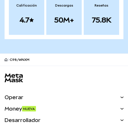
Calificación
Descargas
Reseñas
4.7
50M+
75.8K
C98/WNXM
Pie de página del sitio MetaMask
Operar
Canjear
Money
NUEVA
Predecir
NUEVA
Comprar
Desarrollador
Perps
NUEVA
Tarjeta
Ver los documentos