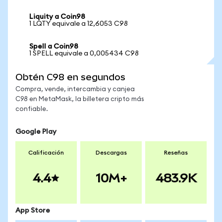
Liquity a Coin98
1 LQTY equivale a 12,6053 C98
Spell a Coin98
1 SPELL equivale a 0,005434 C98
Obtén C98 en segundos
Compra, vende, intercambia y canjea
C98 en MetaMask, la billetera cripto más
confiable.
Google Play
Calificación
Descargas
Reseñas
4.4
10M+
483.9K
App Store