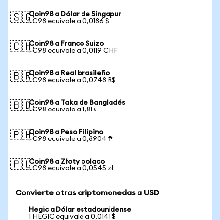
Coin98 a Dólar de Singapur
🇸🇬
1 C98 equivale a 0,0186 $
Coin98 a Franco Suizo
🇨🇭
1 C98 equivale a 0,0119 CHF
Coin98 a Real brasileño
🇧🇷
1 C98 equivale a 0,0748 R$
Coin98 a Taka de Bangladés
🇧🇩
1 C98 equivale a 1,81 ৳
Coin98 a Peso Filipino
🇵🇭
1 C98 equivale a 0,8904 ₱
Coin98 a Złoty polaco
🇵🇱
1 C98 equivale a 0,0545 zł
Convierte otras criptomonedas a USD
Hegic a Dólar estadounidense
1 HEGIC equivale a 0,0141 $