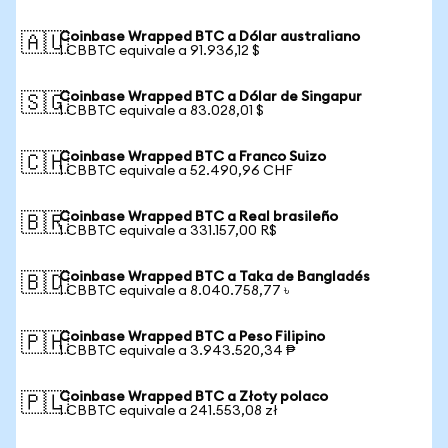
Coinbase Wrapped BTC a Dólar australiano
🇦🇺
1 CBBTC equivale a 91.936,12 $
Coinbase Wrapped BTC a Dólar de Singapur
🇸🇬
1 CBBTC equivale a 83.028,01 $
Coinbase Wrapped BTC a Franco Suizo
🇨🇭
1 CBBTC equivale a 52.490,96 CHF
Coinbase Wrapped BTC a Real brasileño
🇧🇷
1 CBBTC equivale a 331.157,00 R$
Coinbase Wrapped BTC a Taka de Bangladés
🇧🇩
1 CBBTC equivale a 8.040.758,77 ৳
Coinbase Wrapped BTC a Peso Filipino
🇵🇭
1 CBBTC equivale a 3.943.520,34 ₱
Coinbase Wrapped BTC a Złoty polaco
🇵🇱
1 CBBTC equivale a 241.553,08 zł