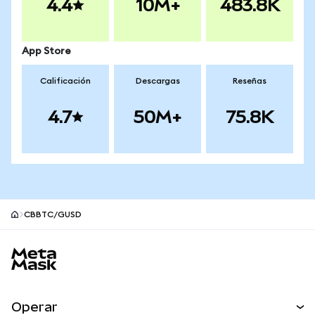
4.4
10M+
483.8K
App Store
Calificación
Descargas
Reseñas
4.7
50M+
75.8K
CBBTC/GUSD
Pie de página del sitio MetaMask
Operar