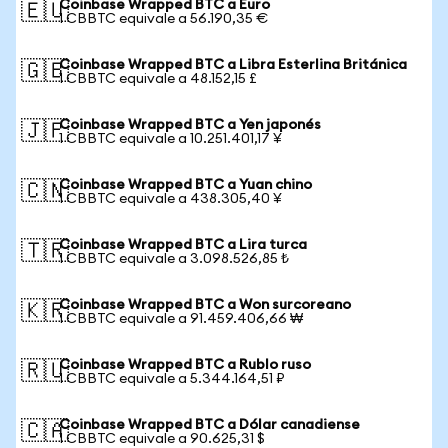
Coinbase Wrapped BTC a Euro
🇪🇺
1 CBBTC equivale a 56.190,35 €
Coinbase Wrapped BTC a Libra Esterlina Británica
🇬🇧
1 CBBTC equivale a 48.152,15 £
Coinbase Wrapped BTC a Yen japonés
🇯🇵
1 CBBTC equivale a 10.251.401,17 ¥
Coinbase Wrapped BTC a Yuan chino
🇨🇳
1 CBBTC equivale a 438.305,40 ¥
Coinbase Wrapped BTC a Lira turca
🇹🇷
1 CBBTC equivale a 3.098.526,85 ₺
Coinbase Wrapped BTC a Won surcoreano
🇰🇷
1 CBBTC equivale a 91.459.406,66 ₩
Coinbase Wrapped BTC a Rublo ruso
🇷🇺
1 CBBTC equivale a 5.344.164,51 ₽
Coinbase Wrapped BTC a Dólar canadiense
🇨🇦
1 CBBTC equivale a 90.625,31 $