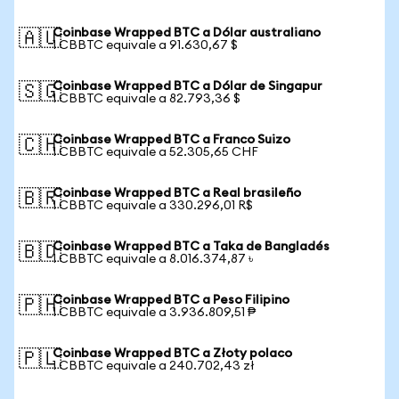
Coinbase Wrapped BTC a Dólar australiano
🇦🇺
1 CBBTC equivale a 91.630,67 $
Coinbase Wrapped BTC a Dólar de Singapur
🇸🇬
1 CBBTC equivale a 82.793,36 $
Coinbase Wrapped BTC a Franco Suizo
🇨🇭
1 CBBTC equivale a 52.305,65 CHF
Coinbase Wrapped BTC a Real brasileño
🇧🇷
1 CBBTC equivale a 330.296,01 R$
Coinbase Wrapped BTC a Taka de Bangladés
🇧🇩
1 CBBTC equivale a 8.016.374,87 ৳
Coinbase Wrapped BTC a Peso Filipino
🇵🇭
1 CBBTC equivale a 3.936.809,51 ₱
Coinbase Wrapped BTC a Złoty polaco
🇵🇱
1 CBBTC equivale a 240.702,43 zł