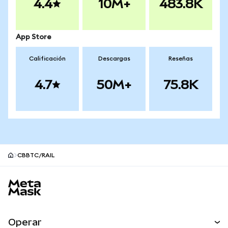
4.4
10M+
483.8K
App Store
Calificación
Descargas
Reseñas
4.7
50M+
75.8K
CBBTC/RAIL
Pie de página del sitio MetaMask
Operar