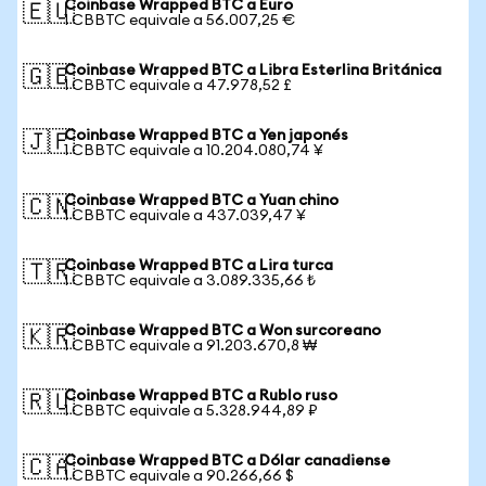
Coinbase Wrapped BTC a Euro
🇪🇺
1 CBBTC equivale a 56.007,25 €
Coinbase Wrapped BTC a Libra Esterlina Británica
🇬🇧
1 CBBTC equivale a 47.978,52 £
Coinbase Wrapped BTC a Yen japonés
🇯🇵
1 CBBTC equivale a 10.204.080,74 ¥
Coinbase Wrapped BTC a Yuan chino
🇨🇳
1 CBBTC equivale a 437.039,47 ¥
Coinbase Wrapped BTC a Lira turca
🇹🇷
1 CBBTC equivale a 3.089.335,66 ₺
Coinbase Wrapped BTC a Won surcoreano
🇰🇷
1 CBBTC equivale a 91.203.670,8 ₩
Coinbase Wrapped BTC a Rublo ruso
🇷🇺
1 CBBTC equivale a 5.328.944,89 ₽
Coinbase Wrapped BTC a Dólar canadiense
🇨🇦
1 CBBTC equivale a 90.266,66 $