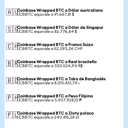
Coinbase Wrapped BTC a Dólar australiano
🇦🇺
1 CBBTC equivale a 91.667,81 $
Coinbase Wrapped BTC a Dólar de Singapur
🇸🇬
1 CBBTC equivale a 82.776,64 $
Coinbase Wrapped BTC a Franco Suizo
🇨🇭
1 CBBTC equivale a 52.293,26 CHF
Coinbase Wrapped BTC a Real brasileño
🇧🇷
1 CBBTC equivale a 330.524,94 R$
Coinbase Wrapped BTC a Taka de Bangladés
🇧🇩
1 CBBTC equivale a 8.013.651,74 ৳
Coinbase Wrapped BTC a Peso Filipino
🇵🇭
1 CBBTC equivale a 3.937.928,13 ₱
Coinbase Wrapped BTC a Złoty polaco
🇵🇱
1 CBBTC equivale a 240.815,28 zł