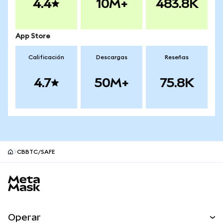
4.4
10M+
483.8K
App Store
Calificación
Descargas
Reseñas
4.7
50M+
75.8K
CBBTC/SAFE
Pie de página del sitio MetaMask
Operar