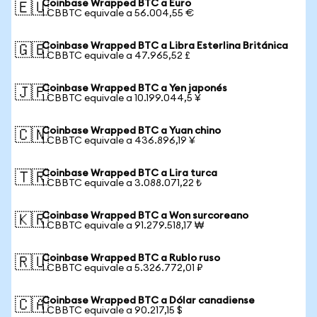
Coinbase Wrapped BTC a Euro
🇪🇺
1 CBBTC equivale a 56.004,55 €
Coinbase Wrapped BTC a Libra Esterlina Británica
🇬🇧
1 CBBTC equivale a 47.965,52 £
Coinbase Wrapped BTC a Yen japonés
🇯🇵
1 CBBTC equivale a 10.199.044,5 ¥
Coinbase Wrapped BTC a Yuan chino
🇨🇳
1 CBBTC equivale a 436.896,19 ¥
Coinbase Wrapped BTC a Lira turca
🇹🇷
1 CBBTC equivale a 3.088.071,22 ₺
Coinbase Wrapped BTC a Won surcoreano
🇰🇷
1 CBBTC equivale a 91.279.518,17 ₩
Coinbase Wrapped BTC a Rublo ruso
🇷🇺
1 CBBTC equivale a 5.326.772,01 ₽
Coinbase Wrapped BTC a Dólar canadiense
🇨🇦
1 CBBTC equivale a 90.217,15 $