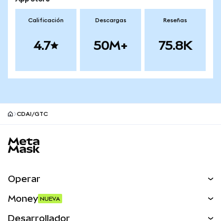
Calificación
Descargas
Reseñas
4.7
50M+
75.8K
CDAI/GTC
Pie de página del sitio MetaMask
Operar
Canjear
Money
NUEVA
Predecir
NUEVA
Comprar
Desarrollador