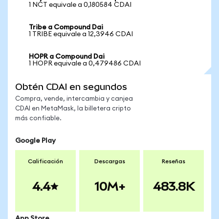
1 NCT equivale a 0,180584 CDAI
Tribe a Compound Dai
1 TRIBE equivale a 12,3946 CDAI
HOPR a Compound Dai
1 HOPR equivale a 0,479486 CDAI
Obtén CDAI en segundos
Compra, vende, intercambia y canjea
CDAI en MetaMask, la billetera cripto
más confiable.
Google Play
Calificación
Descargas
Reseñas
4.4
10M+
483.8K
App Store