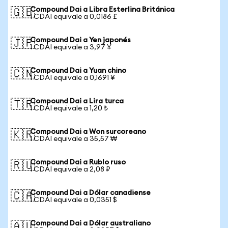
Compound Dai a Libra Esterlina Británica
🇬🇧
1 CDAI equivale a 0,0186 £
Compound Dai a Yen japonés
🇯🇵
1 CDAI equivale a 3,97 ¥
Compound Dai a Yuan chino
🇨🇳
1 CDAI equivale a 0,1691 ¥
Compound Dai a Lira turca
🇹🇷
1 CDAI equivale a 1,20 ₺
Compound Dai a Won surcoreano
🇰🇷
1 CDAI equivale a 35,57 ₩
Compound Dai a Rublo ruso
🇷🇺
1 CDAI equivale a 2,08 ₽
Compound Dai a Dólar canadiense
🇨🇦
1 CDAI equivale a 0,0351 $
Compound Dai a Dólar australiano
🇦🇺