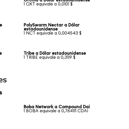
Orchid a Dólar estadounidense
1 OXT equivale a 0,0101 $
e
PolySwarm Nectar a Dólar
estadounidense
1 NCT equivale a 0,004543 $
e
Tribe a Dólar estadounidense
1 TRIBE equivale a 0,3119 $
es
s
Boba Network a Compound Dai
1 BOBA equivale a 0,764111 CDAI