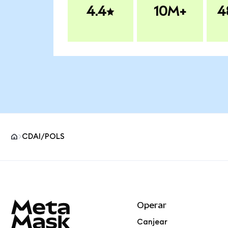
4.4
10M+
4
CDAI/POLS
Pie de página del sitio MetaMask
Operar
Canjear