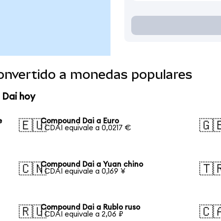
onvertido a monedas populares
 Dai hoy
e
Compound Dai a Euro
🇪🇺
🇬
1 CDAI equivale a 0,0217 €
Compound Dai a Yuan chino
🇨🇳
🇹
1 CDAI equivale a 0,169 ¥
Compound Dai a Rublo ruso
🇷🇺
🇨
1 CDAI equivale a 2,06 ₽