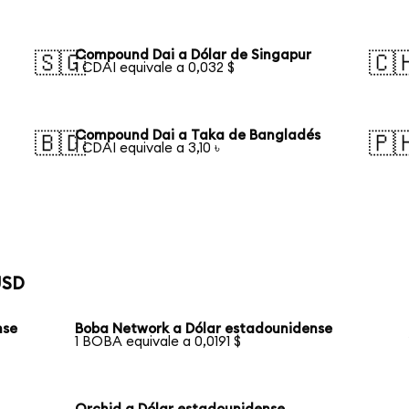
Compound Dai a Dólar de Singapur
🇸🇬
🇨
1 CDAI equivale a 0,032 $
Compound Dai a Taka de Bangladés
🇧🇩
🇵
1 CDAI equivale a 3,10 ৳
USD
nse
Boba Network a Dólar estadounidense
1 BOBA equivale a 0,0191 $