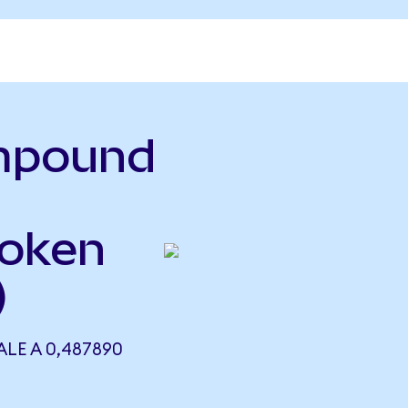
mpound
Token
)
LE A 0,487890