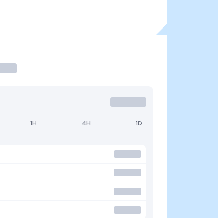
1H
4H
1D