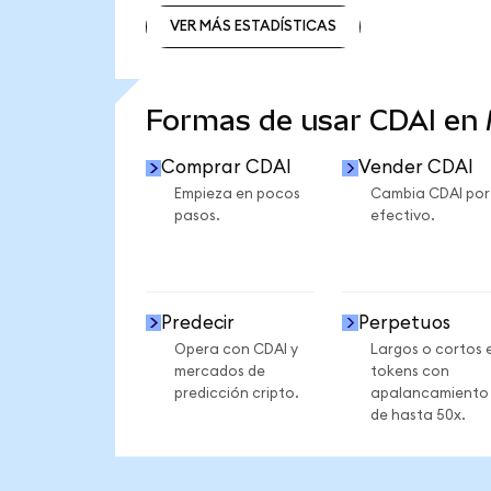
VER MÁS ESTADÍSTICAS
VER MÁS ESTADÍSTICAS
Formas de usar CDAI en
Comprar CDAI
Vender CDAI
Empieza en pocos
Cambia CDAI por
pasos.
efectivo.
Predecir
Perpetuos
Opera con CDAI y
Largos o cortos 
mercados de
tokens con
predicción cripto.
apalancamiento
de hasta 50x.