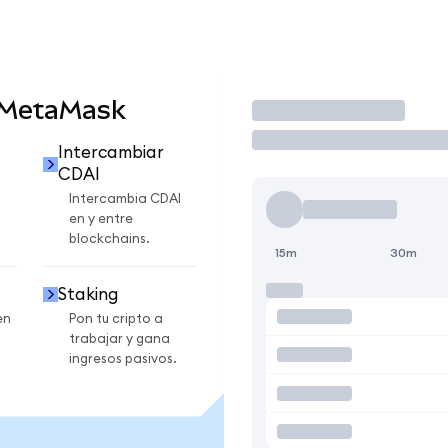
 MetaMask
Operar
Intercambiar
CDAI
Intercambia CDAI
en y entre
blockchains.
15m
30m
Staking
en
Pon tu cripto a
trabajar y gana
ingresos pasivos.