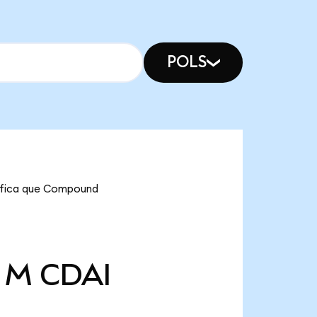
POLS
nifica que Compound
4 M
CDAI