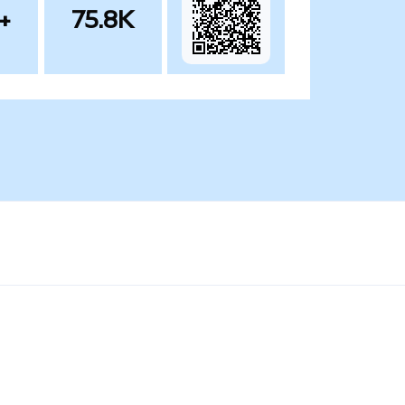
+
75.8K