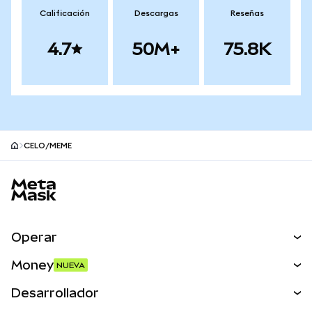
Calificación
Descargas
Reseñas
4.7
50M+
75.8K
CELO/MEME
Pie de página del sitio MetaMask
Operar
Canjear
Money
NUEVA
Predecir
NUEVA
Comprar
Desarrollador
Perps
NUEVA
Tarjeta
Ver los documentos