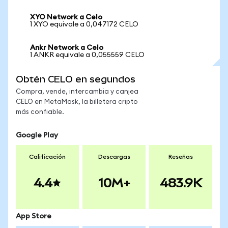
XYO Network a Celo
1 XYO equivale a 0,047172 CELO
Ankr Network a Celo
1 ANKR equivale a 0,055559 CELO
Obtén CELO en segundos
Compra, vende, intercambia y canjea
CELO en MetaMask, la billetera cripto
más confiable.
Google Play
Calificación
Descargas
Reseñas
4.4
10M+
483.9K
App Store