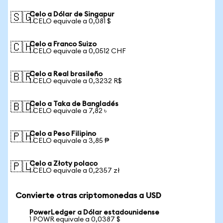
Celo a Dólar de Singapur
🇸🇬
1 CELO equivale a 0,081 $
Celo a Franco Suizo
🇨🇭
1 CELO equivale a 0,0512 CHF
Celo a Real brasileño
🇧🇷
1 CELO equivale a 0,3232 R$
Celo a Taka de Bangladés
🇧🇩
1 CELO equivale a 7,82 ৳
Celo a Peso Filipino
🇵🇭
1 CELO equivale a 3,85 ₱
Celo a Złoty polaco
🇵🇱
1 CELO equivale a 0,2357 zł
Convierte otras criptomonedas a USD
PowerLedger a Dólar estadounidense
1 POWR equivale a 0,0387 $