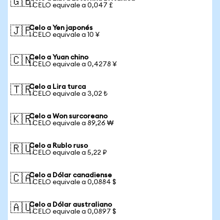
🇬🇧
1 CELO equivale a 0,047 £
Celo a Yen japonés
🇯🇵
1 CELO equivale a 10 ¥
Celo a Yuan chino
🇨🇳
1 CELO equivale a 0,4278 ¥
Celo a Lira turca
🇹🇷
1 CELO equivale a 3,02 ₺
Celo a Won surcoreano
🇰🇷
1 CELO equivale a 89,26 ₩
Celo a Rublo ruso
🇷🇺
1 CELO equivale a 5,22 ₽
Celo a Dólar canadiense
🇨🇦
1 CELO equivale a 0,0884 $
Celo a Dólar australiano
🇦🇺
1 CELO equivale a 0,0897 $