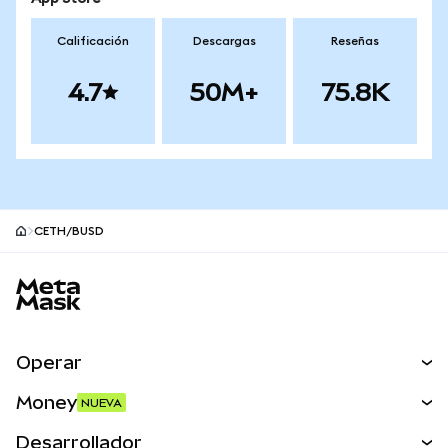
Calificación
Descargas
Reseñas
4.7
50M+
75.8K
CETH/BUSD
Pie de página del sitio MetaMask
Operar
Canjear
Money
NUEVA
Predecir
NUEVA
Comprar
Desarrollador