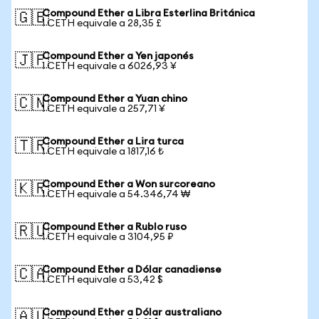
Compound Ether a Libra Esterlina Británica
🇬🇧
1 CETH equivale a 28,35 £
Compound Ether a Yen japonés
🇯🇵
1 CETH equivale a 6026,93 ¥
Compound Ether a Yuan chino
🇨🇳
1 CETH equivale a 257,71 ¥
Compound Ether a Lira turca
🇹🇷
1 CETH equivale a 1817,16 ₺
Compound Ether a Won surcoreano
🇰🇷
1 CETH equivale a 54.346,74 ₩
Compound Ether a Rublo ruso
🇷🇺
1 CETH equivale a 3104,95 ₽
Compound Ether a Dólar canadiense
🇨🇦
1 CETH equivale a 53,42 $
Compound Ether a Dólar australiano
🇦🇺