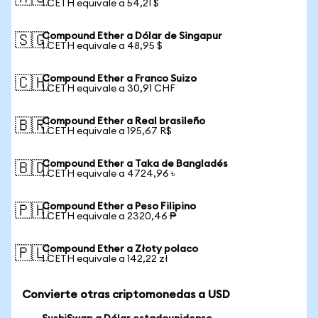
1 CETH equivale a 54,21 $
Compound Ether a Dólar de Singapur
🇸🇬
1 CETH equivale a 48,95 $
Compound Ether a Franco Suizo
🇨🇭
1 CETH equivale a 30,91 CHF
Compound Ether a Real brasileño
🇧🇷
1 CETH equivale a 195,67 R$
Compound Ether a Taka de Bangladés
🇧🇩
1 CETH equivale a 4724,96 ৳
Compound Ether a Peso Filipino
🇵🇭
1 CETH equivale a 2320,46 ₱
Compound Ether a Złoty polaco
🇵🇱
1 CETH equivale a 142,22 zł
Convierte otras criptomonedas a USD