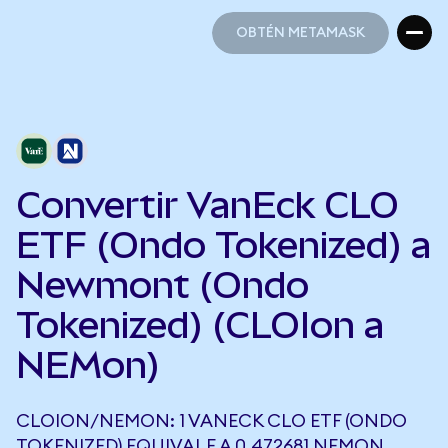
OBTÉN METAMASK
OBTÉN METAMASK
Convertir VanEck CLO
ETF (Ondo Tokenized) a
Newmont (Ondo
Tokenized) (CLOIon a
NEMon)
CLOION/NEMON: 1 VANECK CLO ETF (ONDO
TOKENIZED) EQUIVALE A 0,472681 NEMON