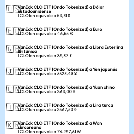
VanEck CLO ETF (Ondo Tokenized) a Dólar
🇺🇸
estadounidense
1 CLOIon equivale a 53,81 $
VanEck CLO ETF (Ondo Tokenized) a Euro
🇪🇺
1 CLOIon equivale a 46,55 €
VanEck CLO ETF (Ondo Tokenized) a Libra Esterlina
🇬🇧
Británica
1 CLOIon equivale a 39,87 £
VanEck CLO ETF (Ondo Tokenized) a Yen japonés
🇯🇵
1 CLOIon equivale a 8528,48 ¥
VanEck CLO ETF (Ondo Tokenized) a Yuan chino
🇨🇳
1 CLOIon equivale a 363,00 ¥
VanEck CLO ETF (Ondo Tokenized) a Lira turca
🇹🇷
1 CLOIon equivale a 2567,83 ₺
VanEck CLO ETF (Ondo Tokenized) a Won
🇰🇷
surcoreano
1 CLOIon equivale a 76.297,61 ₩