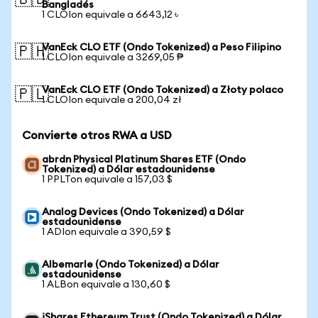
🇧🇩
Bangladés
1 CLOIon equivale a 6643,12 ৳
VanEck CLO ETF (Ondo Tokenized) a Peso Filipino
🇵🇭
1 CLOIon equivale a 3269,05 ₱
VanEck CLO ETF (Ondo Tokenized) a Złoty polaco
🇵🇱
1 CLOIon equivale a 200,04 zł
Convierte otros RWA a USD
abrdn Physical Platinum Shares ETF (Ondo
Tokenized) a Dólar estadounidense
1 PPLTon equivale a 157,03 $
Analog Devices (Ondo Tokenized) a Dólar
estadounidense
1 ADIon equivale a 390,59 $
Albemarle (Ondo Tokenized) a Dólar
estadounidense
1 ALBon equivale a 130,60 $
iShares Ethereum Trust (Ondo Tokenized) a Dólar