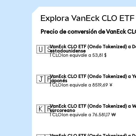
Explora VanEck CLO ETF 
Precio de conversión de VanEck CL
VanEck CLO ETF (Ondo Tokenized) a D
🇺🇸
estadounidense
1 CLOIon equivale a 53,81 $
VanEck CLO ETF (Ondo Tokenized) a Y
🇯🇵
japonés
1 CLOIon equivale a 8519,69 ¥
VanEck CLO ETF (Ondo Tokenized) a 
🇰🇷
surcoreano
1 CLOIon equivale a 76.581,17 ₩