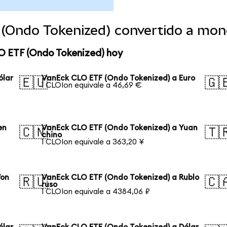
(Ondo Tokenized) convertido a mon
O ETF (Ondo Tokenized) hoy
ólar
VanEck CLO ETF (Ondo Tokenized) a Euro
🇪🇺
🇬
1 CLOIon equivale a 46,69 €
en
VanEck CLO ETF (Ondo Tokenized) a Yuan
🇨🇳
🇹
chino
1 CLOIon equivale a 363,20 ¥
Won
VanEck CLO ETF (Ondo Tokenized) a Rublo
🇷🇺
🇨
ruso
1 CLOIon equivale a 4384,06 ₽