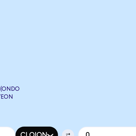
 (ONDO
AVEON
CLOION