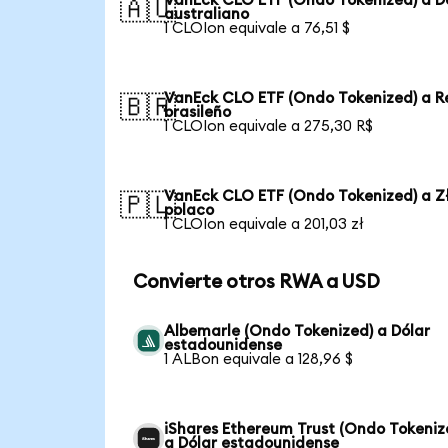
VanEck CLO ETF (Ondo Tokenized) a D
🇦🇺
australiano
1 CLOIon equivale a 76,51 $
VanEck CLO ETF (Ondo Tokenized) a R
🇧🇷
brasileño
1 CLOIon equivale a 275,30 R$
VanEck CLO ETF (Ondo Tokenized) a Z
🇵🇱
polaco
1 CLOIon equivale a 201,03 zł
Convierte otros RWA a USD
Albemarle (Ondo Tokenized) a Dólar
estadounidense
1 ALBon equivale a 128,96 $
iShares Ethereum Trust (Ondo Tokeniz
a Dólar estadounidense