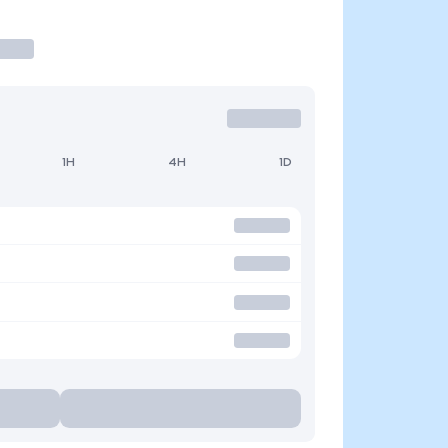
1H
4H
1D