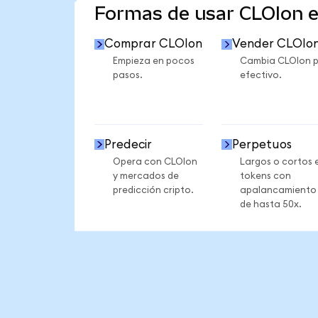
Formas de usar CLOIon 
Comprar CLOIon
Vender CLOIo
Empieza en pocos
Cambia CLOIon 
pasos.
efectivo.
Predecir
Perpetuos
Opera con CLOIon
Largos o cortos 
y mercados de
tokens con
predicción cripto.
apalancamiento
de hasta 50x.