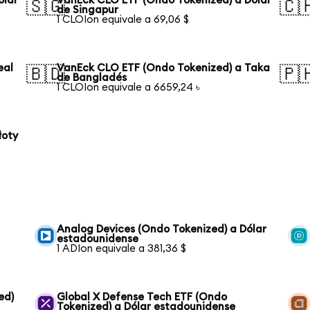
ólar
VanEck CLO ETF (Ondo Tokenized) a Dólar
🇸🇬
🇨
de Singapur
1 CLOIon equivale a 69,06 $
eal
VanEck CLO ETF (Ondo Tokenized) a Taka
🇧🇩
🇵
de Bangladés
1 CLOIon equivale a 6659,24 ৳
łoty
Analog Devices (Ondo Tokenized) a Dólar
estadounidense
1 ADIon equivale a 381,36 $
ed)
Global X Defense Tech ETF (Ondo
Tokenized) a Dólar estadounidense