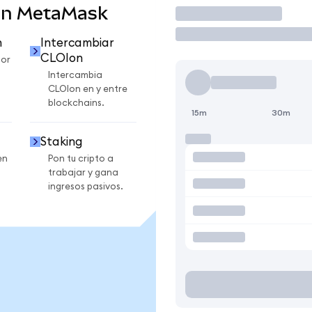
en MetaMask
Operar
n
Intercambiar
CLOIon
por
Intercambia
CLOIon en y entre
blockchains.
15m
30m
Staking
en
Pon tu cripto a
trabajar y gana
ingresos pasivos.