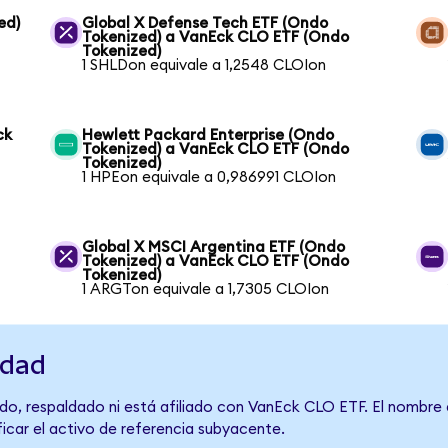
ed)
Global X Defense Tech ETF (Ondo
Tokenized) a VanEck CLO ETF (Ondo
Tokenized)
1 SHLDon equivale a 1,2548 CLOIon
ck
Hewlett Packard Enterprise (Ondo
Tokenized) a VanEck CLO ETF (Ondo
Tokenized)
1 HPEon equivale a 0,986991 CLOIon
Global X MSCI Argentina ETF (Ondo
Tokenized) a VanEck CLO ETF (Ondo
Tokenized)
1 ARGTon equivale a 1,7305 CLOIon
idad
do, respaldado ni está afiliado con VanEck CLO ETF. El nombre 
ficar el activo de referencia subyacente.