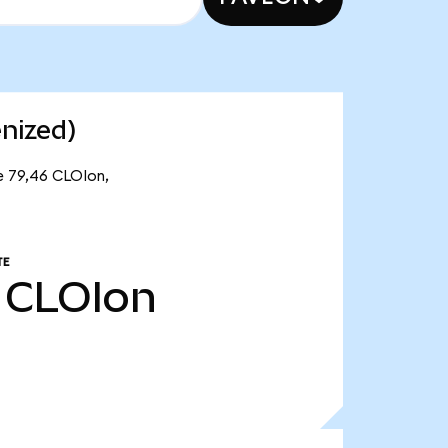
nized)
e 79,46 CLOIon,
TE
CLOIon