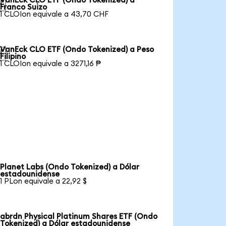
VanEck CLO ETF (Ondo Tokenized) a

Franco Suizo
1 CLOIon equivale a 43,70 CHF
VanEck CLO ETF (Ondo Tokenized) a Peso

Filipino
1 CLOIon equivale a 3271,16 ₱
Planet Labs (Ondo Tokenized) a Dólar
estadounidense
1 PLon equivale a 22,92 $
abrdn Physical Platinum Shares ETF (Ondo
Tokenized) a Dólar estadounidense