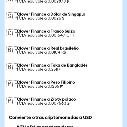
1 CLV equivale a 0,002878 $
Clover Finance a Dólar de Singapur
🇸🇬
1 CLV equivale a 0,0026 $
Clover Finance a Franco Suizo
🇨🇭
1 CLV equivale a 0,001647 CHF
Clover Finance a Real brasileño
🇧🇷
1 CLV equivale a 0,0104 R$
Clover Finance a Taka de Bangladés
🇧🇩
1 CLV equivale a 0,2511 ৳
Clover Finance a Peso Filipino
🇵🇭
1 CLV equivale a 0,1235 ₱
Clover Finance a Złoty polaco
🇵🇱
1 CLV equivale a 0,007563 zł
Convierte otras criptomonedas a USD