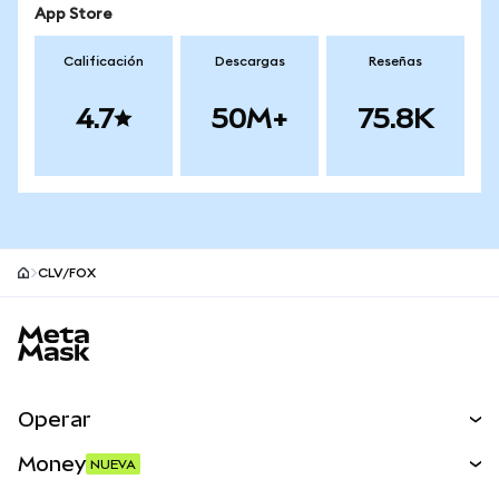
App Store
Calificación
Descargas
Reseñas
4.7
50M+
75.8K
CLV/FOX
Pie de página del sitio MetaMask
Operar
Canjear
Money
NUEVA
Predecir
NUEVA
Comprar