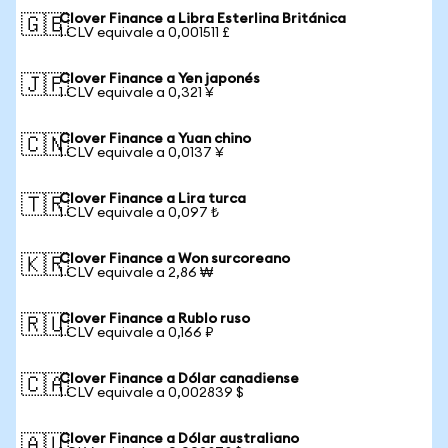
Clover Finance a Libra Esterlina Británica
🇬🇧
1 CLV equivale a 0,001511 £
Clover Finance a Yen japonés
🇯🇵
1 CLV equivale a 0,321 ¥
Clover Finance a Yuan chino
🇨🇳
1 CLV equivale a 0,0137 ¥
Clover Finance a Lira turca
🇹🇷
1 CLV equivale a 0,097 ₺
Clover Finance a Won surcoreano
🇰🇷
1 CLV equivale a 2,86 ₩
Clover Finance a Rublo ruso
🇷🇺
1 CLV equivale a 0,166 ₽
Clover Finance a Dólar canadiense
🇨🇦
1 CLV equivale a 0,002839 $
Clover Finance a Dólar australiano
🇦🇺