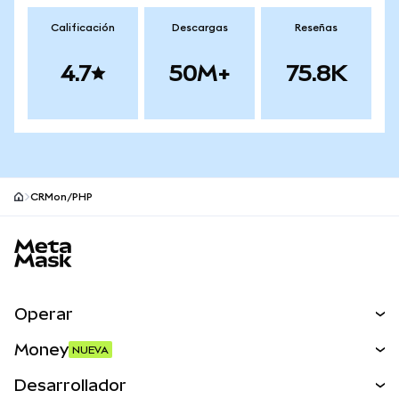
Calificación
Descargas
Reseñas
4.7
50M+
75.8K
CRMon/PHP
Pie de página del sitio MetaMask
Operar
Canjear
Money
NUEVA
Predecir
NUEVA
Comprar
Desarrollador
Perps
NUEVA