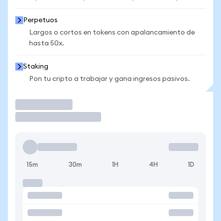
Perpetuos
Largos o cortos en tokens con apalancamiento de
hasta 50x.
Staking
Pon tu cripto a trabajar y gana ingresos pasivos.
Operar
15m
30m
1H
4H
1D