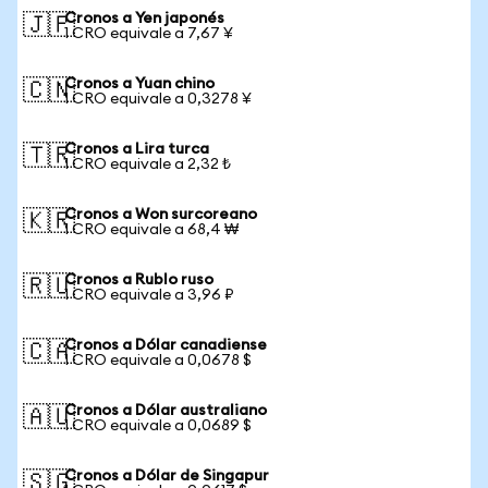
Cronos a Yen japonés
🇯🇵
1 CRO equivale a 7,67 ¥
Cronos a Yuan chino
🇨🇳
1 CRO equivale a 0,3278 ¥
Cronos a Lira turca
🇹🇷
1 CRO equivale a 2,32 ₺
Cronos a Won surcoreano
🇰🇷
1 CRO equivale a 68,4 ₩
Cronos a Rublo ruso
🇷🇺
1 CRO equivale a 3,96 ₽
Cronos a Dólar canadiense
🇨🇦
1 CRO equivale a 0,0678 $
Cronos a Dólar australiano
🇦🇺
1 CRO equivale a 0,0689 $
Cronos a Dólar de Singapur
🇸🇬