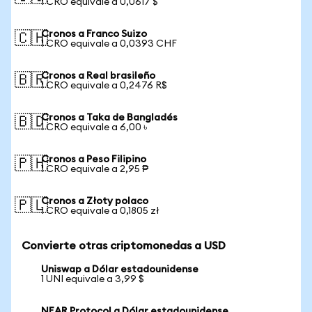
1 CRO equivale a 0,0617 $
Cronos a Franco Suizo
🇨🇭
1 CRO equivale a 0,0393 CHF
Cronos a Real brasileño
🇧🇷
1 CRO equivale a 0,2476 R$
Cronos a Taka de Bangladés
🇧🇩
1 CRO equivale a 6,00 ৳
Cronos a Peso Filipino
🇵🇭
1 CRO equivale a 2,95 ₱
Cronos a Złoty polaco
🇵🇱
1 CRO equivale a 0,1805 zł
Convierte otras criptomonedas a USD
Uniswap a Dólar estadounidense
1 UNI equivale a 3,99 $
NEAR Protocol a Dólar estadounidense