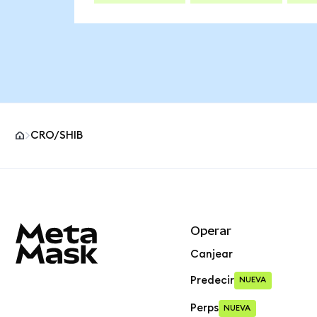
CRO/SHIB
Pie de página del sitio MetaMask
Operar
Canjear
Predecir
NUEVA
Perps
NUEVA