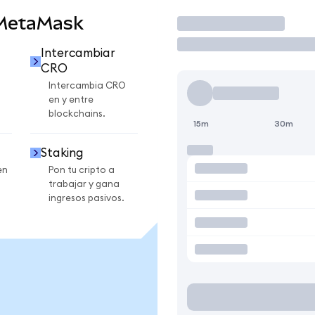
 MetaMask
Operar
Intercambiar
CRO
Intercambia CRO
en y entre
blockchains.
15m
30m
Staking
en
Pon tu cripto a
trabajar y gana
ingresos pasivos.