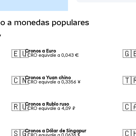
do a monedas populares
y
Cronos a Euro
🇪🇺
🇬
1 CRO equivale a 0,043 €
Cronos a Yuan chino
🇨🇳
🇹
1 CRO equivale a 0,3356 ¥
Cronos a Rublo ruso
🇷🇺
🇨
1 CRO equivale a 4,09 ₽
Cronos a Dólar de Singapur
🇸🇬
🇨
1 CRO equivale a 0,0636 $