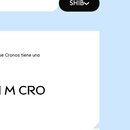
SHIB
que Cronos tiene una
l M
CRO