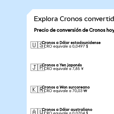
Explora Cronos converti
Precio de conversión de Cronos ho
Cronos a Dólar estadounidense
🇺🇸
1 CRO equivale a 0,0497 $
Cronos a Yen japonés
🇯🇵
1 CRO equivale a 7,85 ¥
Cronos a Won surcoreano
🇰🇷
1 CRO equivale a 70,03 ₩
Cronos a Dólar australiano
🇦🇺
1 CRO equivale a 0,0704 $