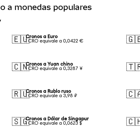
do a monedas populares
y
Cronos a Euro
🇪🇺
🇬
1 CRO equivale a 0,0422 €
Cronos a Yuan chino
🇨🇳
🇹
1 CRO equivale a 0,3287 ¥
Cronos a Rublo ruso
🇷🇺
🇨
1 CRO equivale a 3,98 ₽
Cronos a Dólar de Singapur
🇸🇬
🇨
1 CRO equivale a 0,0623 $