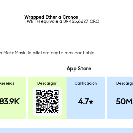
Wrapped Ether a Cronos
1 WETH equivale a 39455,8627 CRO
MetaMask, la billetera cripto más confiable.
App Store
Reseñas
Descargar
Calificación
Descarg
83.9K
4.7
50M