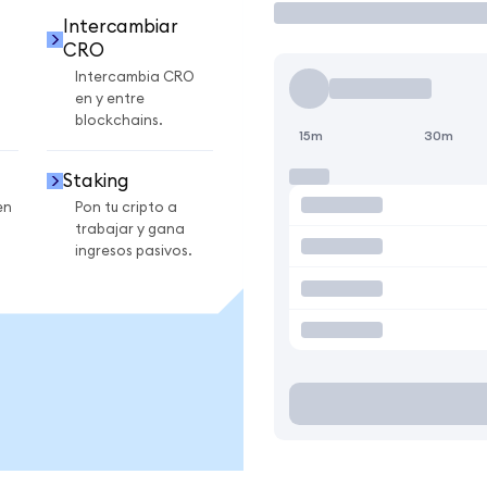
Intercambiar
CRO
Intercambia CRO
en y entre
blockchains.
15m
30m
Staking
en
Pon tu cripto a
trabajar y gana
ingresos pasivos.