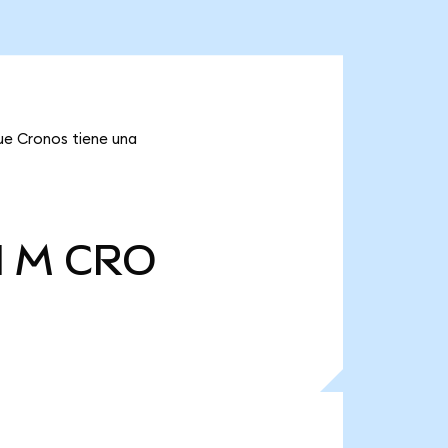
que Cronos tiene una
l M
CRO