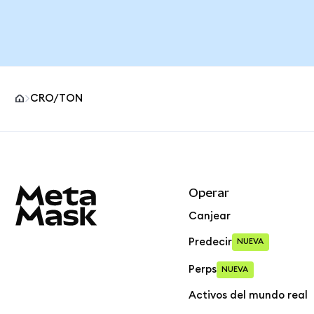
CRO/TON
Pie de página del sitio MetaMask
Operar
Canjear
Predecir
NUEVA
Perps
NUEVA
Activos del mundo real