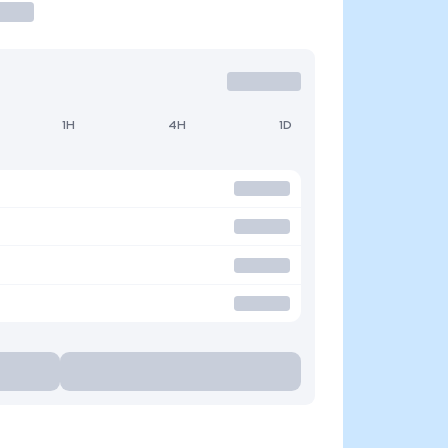
1H
4H
1D