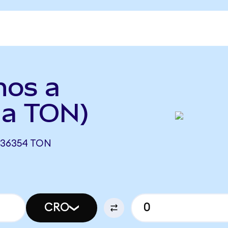
nos a
 a TON)
036354 TON
CRO