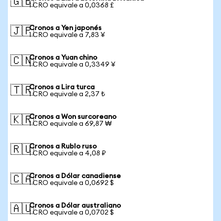
🇬🇧
1 CRO equivale a 0,0368 £
Cronos a Yen japonés
🇯🇵
1 CRO equivale a 7,83 ¥
Cronos a Yuan chino
🇨🇳
1 CRO equivale a 0,3349 ¥
Cronos a Lira turca
🇹🇷
1 CRO equivale a 2,37 ₺
Cronos a Won surcoreano
🇰🇷
1 CRO equivale a 69,87 ₩
Cronos a Rublo ruso
🇷🇺
1 CRO equivale a 4,08 ₽
Cronos a Dólar canadiense
🇨🇦
1 CRO equivale a 0,0692 $
Cronos a Dólar australiano
🇦🇺
1 CRO equivale a 0,0702 $