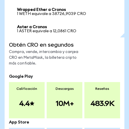
Wrapped Ether a Cronos
1 WETH equivale a 38726,9039 CRO
Aster a Cronos
1 ASTER equivale a 12,0861 CRO
Obtén CRO en segundos
Compra, vende, intercambia y canjea
CRO en MetaMask, la billetera cripto
más confiable.
Google Play
Calificación
Descargas
Reseñas
4.4
10M+
483.9K
App Store