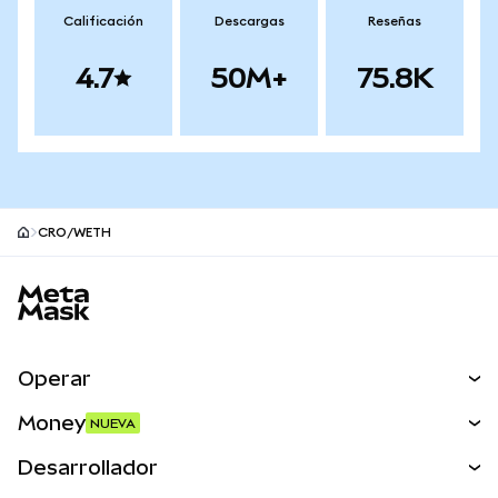
Calificación
Descargas
Reseñas
4.7
50M+
75.8K
CRO/WETH
Pie de página del sitio MetaMask
Operar
Canjear
Money
NUEVA
Predecir
NUEVA
Comprar
Desarrollador
Perps
NUEVA
Tarjeta
Ver los documentos