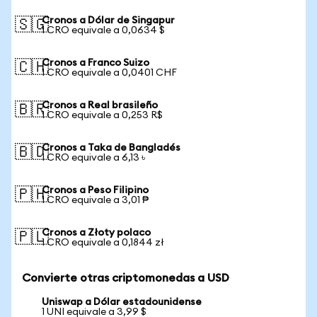
Cronos a Dólar de Singapur
🇸🇬
1 CRO equivale a 0,0634 $
Cronos a Franco Suizo
🇨🇭
1 CRO equivale a 0,0401 CHF
Cronos a Real brasileño
🇧🇷
1 CRO equivale a 0,253 R$
Cronos a Taka de Bangladés
🇧🇩
1 CRO equivale a 6,13 ৳
Cronos a Peso Filipino
🇵🇭
1 CRO equivale a 3,01 ₱
Cronos a Złoty polaco
🇵🇱
1 CRO equivale a 0,1844 zł
Convierte otras criptomonedas a USD
Uniswap a Dólar estadounidense
1 UNI equivale a 3,99 $