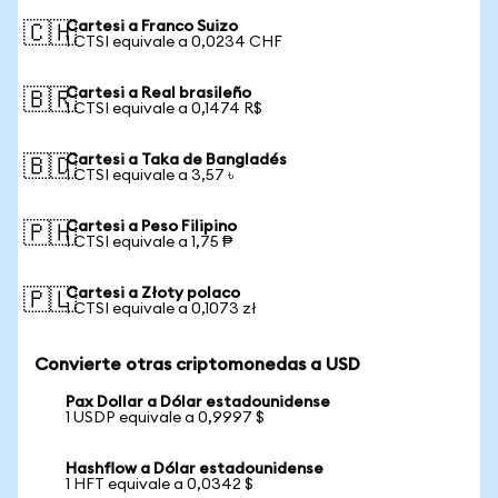
Cartesi a Franco Suizo
🇨🇭
1 CTSI equivale a 0,0234 CHF
Cartesi a Real brasileño
🇧🇷
1 CTSI equivale a 0,1474 R$
Cartesi a Taka de Bangladés
🇧🇩
1 CTSI equivale a 3,57 ৳
Cartesi a Peso Filipino
🇵🇭
1 CTSI equivale a 1,75 ₱
Cartesi a Złoty polaco
🇵🇱
1 CTSI equivale a 0,1073 zł
Convierte otras criptomonedas a USD
Pax Dollar a Dólar estadounidense
1 USDP equivale a 0,9997 $
Hashflow a Dólar estadounidense
1 HFT equivale a 0,0342 $