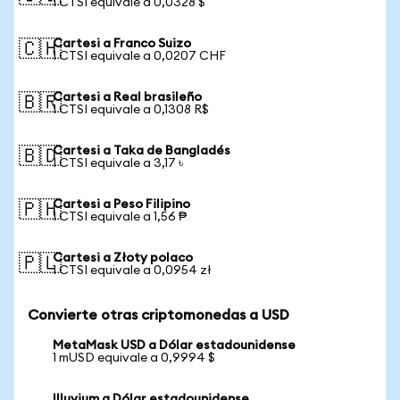
1 CTSI equivale a 0,0328 $
Cartesi a Franco Suizo
🇨🇭
1 CTSI equivale a 0,0207 CHF
Cartesi a Real brasileño
🇧🇷
1 CTSI equivale a 0,1308 R$
Cartesi a Taka de Bangladés
🇧🇩
1 CTSI equivale a 3,17 ৳
Cartesi a Peso Filipino
🇵🇭
1 CTSI equivale a 1,56 ₱
Cartesi a Złoty polaco
🇵🇱
1 CTSI equivale a 0,0954 zł
Convierte otras criptomonedas a USD
MetaMask USD a Dólar estadounidense
1 mUSD equivale a 0,9994 $
Illuvium a Dólar estadounidense