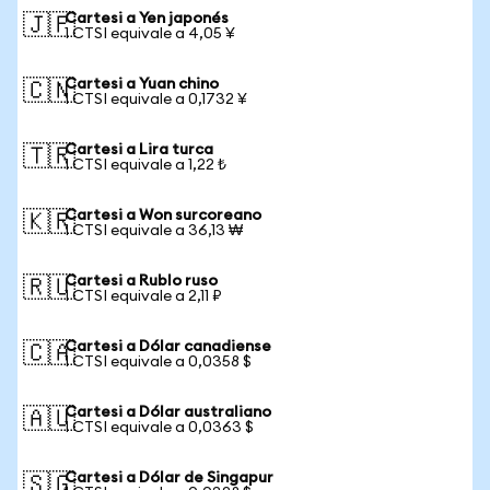
Cartesi a Yen japonés
🇯🇵
1 CTSI equivale a 4,05 ¥
Cartesi a Yuan chino
🇨🇳
1 CTSI equivale a 0,1732 ¥
Cartesi a Lira turca
🇹🇷
1 CTSI equivale a 1,22 ₺
Cartesi a Won surcoreano
🇰🇷
1 CTSI equivale a 36,13 ₩
Cartesi a Rublo ruso
🇷🇺
1 CTSI equivale a 2,11 ₽
Cartesi a Dólar canadiense
🇨🇦
1 CTSI equivale a 0,0358 $
Cartesi a Dólar australiano
🇦🇺
1 CTSI equivale a 0,0363 $
Cartesi a Dólar de Singapur
🇸🇬