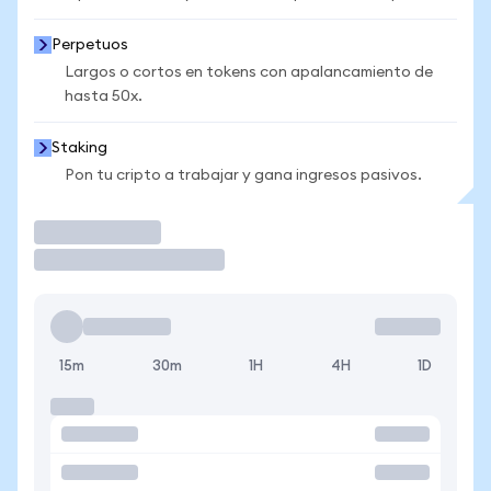
Perpetuos
Largos o cortos en tokens con apalancamiento de
hasta 50x.
Staking
Pon tu cripto a trabajar y gana ingresos pasivos.
Operar
15m
30m
1H
4H
1D