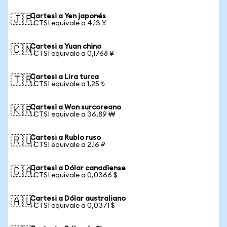
Cartesi a Yen japonés
🇯🇵
1 CTSI equivale a 4,13 ¥
Cartesi a Yuan chino
🇨🇳
1 CTSI equivale a 0,1768 ¥
Cartesi a Lira turca
🇹🇷
1 CTSI equivale a 1,25 ₺
Cartesi a Won surcoreano
🇰🇷
1 CTSI equivale a 36,89 ₩
Cartesi a Rublo ruso
🇷🇺
1 CTSI equivale a 2,16 ₽
Cartesi a Dólar canadiense
🇨🇦
1 CTSI equivale a 0,0366 $
Cartesi a Dólar australiano
🇦🇺
1 CTSI equivale a 0,0371 $