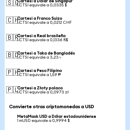
Cartesi a Dólar de Singapur
🇸🇬
1 CTSI equivale a 0,0335 $
Cartesi a Franco Suizo
🇨🇭
1 CTSI equivale a 0,0212 CHF
Cartesi a Real brasileño
🇧🇷
1 CTSI equivale a 0,1336 R$
Cartesi a Taka de Bangladés
🇧🇩
1 CTSI equivale a 3,23 ৳
Cartesi a Peso Filipino
🇵🇭
1 CTSI equivale a 1,59 ₱
Cartesi a Złoty polaco
🇵🇱
1 CTSI equivale a 0,0973 zł
Convierte otras criptomonedas a USD
MetaMask USD a Dólar estadounidense
1 mUSD equivale a 0,9994 $