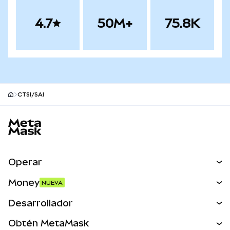
4.7
50M+
75.8K
CTSI/SAI
Pie de página del sitio MetaMask
Operar
Canjear
Money
NUEVA
Predecir
NUEVA
Comprar
Desarrollador
Perps
NUEVA
Tarjeta
Ver los documentos
Obtén MetaMask
Activos del mundo real