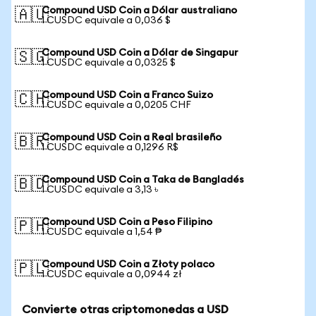
Compound USD Coin a Dólar australiano
🇦🇺
1 CUSDC equivale a 0,036 $
Compound USD Coin a Dólar de Singapur
🇸🇬
1 CUSDC equivale a 0,0325 $
Compound USD Coin a Franco Suizo
🇨🇭
1 CUSDC equivale a 0,0205 CHF
Compound USD Coin a Real brasileño
🇧🇷
1 CUSDC equivale a 0,1296 R$
Compound USD Coin a Taka de Bangladés
🇧🇩
1 CUSDC equivale a 3,13 ৳
Compound USD Coin a Peso Filipino
🇵🇭
1 CUSDC equivale a 1,54 ₱
Compound USD Coin a Złoty polaco
🇵🇱
1 CUSDC equivale a 0,0944 zł
Convierte otras criptomonedas a USD