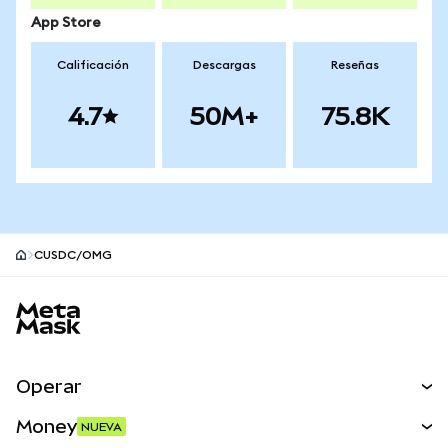
App Store
Calificación
Descargas
Reseñas
4.7
50M+
75.8K
CUSDC/OMG
Pie de página del sitio MetaMask
Operar
Canjear
Money
NUEVA
Predecir
NUEVA
Comprar